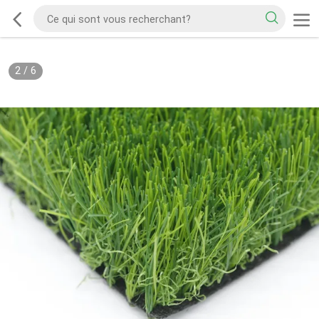
2
/
6