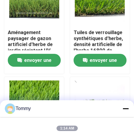
À propos de nous
Aménagement
Tuiles de verrouillage
Visite de l'usine
paysager de gazon
synthétiques d'herbe,
artificiel d'herbe de
densité artificielle de
jardin résistant UV
l'herbe 16800 de
Contrôle de qualité
extérieur de Sythetic
polyéthylène
envoyer une
envoyer une
demande
demande
Nous contacter
Nouvelles
Tommy
Cas
1:14 AM
Demander un devis