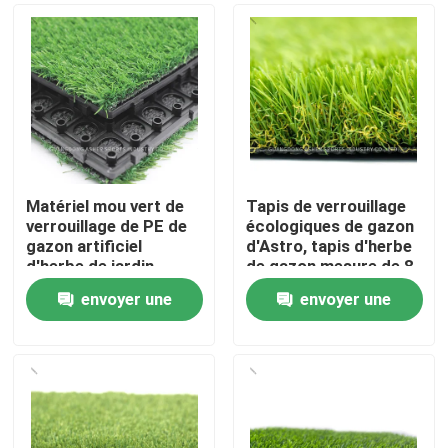
Matériel mou vert de
Tapis de verrouillage
verrouillage de PE de
écologiques de gazon
gazon artificiel
d'Astro, tapis d'herbe
d'herbe de jardin
de gazon mesure de 8
pouces
envoyer une
envoyer une
Accueil
demande
demande
Produits
Vidéos