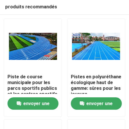
produits recommandés
Piste de course
Pistes en polyuréthane
municipale pour les
écologique haut de
parcs sportifs publics
gamme: sûres pour les
Accueil
et les centres sportifs
joueurs,
respectueuses de la
envoyer une
envoyer une
terre
Produits
demande
demande
Vidéos