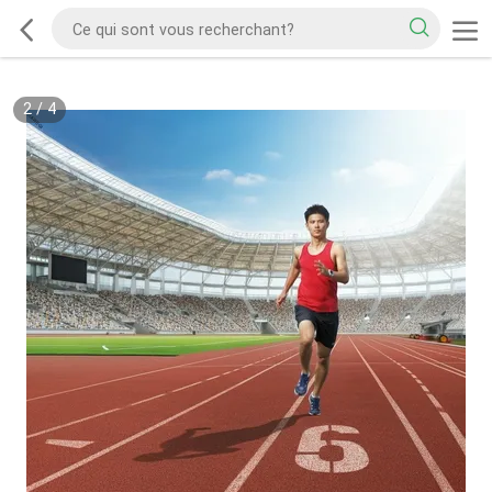
2
/
4