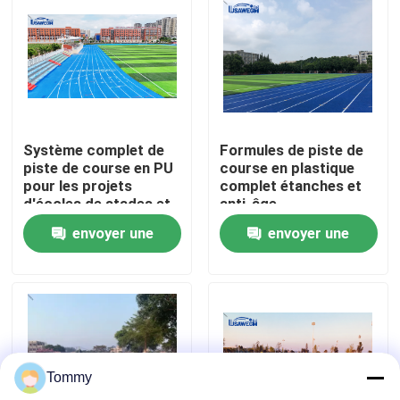
À propos de nous
Visite de l'usine
Système complet de
Formules de piste de
Contrôle de qualité
piste de course en PU
course en plastique
pour les projets
complet étanches et
d'écoles de stades et
anti-âge
Nous contacter
d'installations
envoyer une
envoyer une
sportives
demande
demande
Nouvelles
Cas
Tommy
Demander un devis