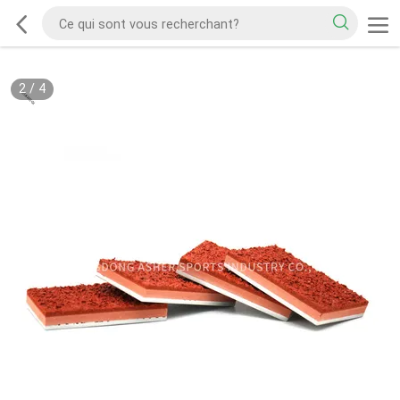
2
/
4