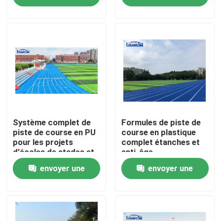
demande
demande
À propos de nous
Visite de l'usine
Contrôle de qualité
Nous contacter
Système complet de
Formules de piste de
piste de course en PU
course en plastique
pour les projets
complet étanches et
d'écoles de stades et
anti-âge
Nouvelles
d'installations
envoyer une
envoyer une
sportives
Cas
demande
demande
Demander un devis