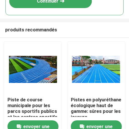
Continuer
produits recommandés
Accueil
Piste de course
Pistes en polyuréthane
municipale pour les
écologique haut de
Produits
parcs sportifs publics
gamme: sûres pour les
et les centres sportifs
joueurs,
respectueuses de la
envoyer une
envoyer une
Vidéos
terre