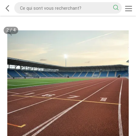
2
/
4