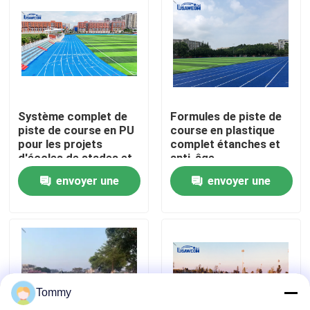
À propos de nous
Visite de l'usine
Système complet de
Formules de piste de
Contrôle de qualité
piste de course en PU
course en plastique
pour les projets
complet étanches et
d'écoles de stades et
anti-âge
Nous contacter
d'installations
envoyer une
envoyer une
sportives
demande
demande
Nouvelles
Cas
Tommy
Demander un devis