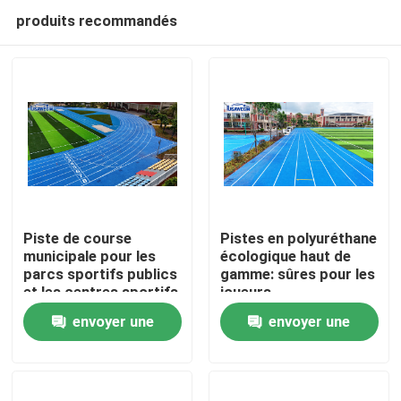
produits recommandés
Piste de course
Pistes en polyuréthane
municipale pour les
écologique haut de
parcs sportifs publics
gamme: sûres pour les
Accueil
et les centres sportifs
joueurs,
respectueuses de la
envoyer une
envoyer une
terre
Produits
demande
demande
Vidéos