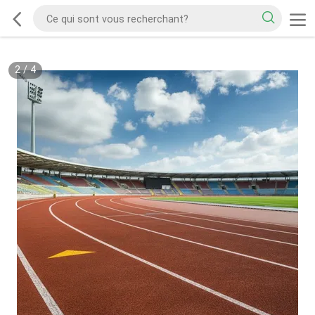
2
/
4