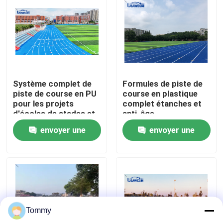
À propos de nous
Visite de l'usine
Système complet de
Formules de piste de
Contrôle de qualité
piste de course en PU
course en plastique
pour les projets
complet étanches et
d'écoles de stades et
anti-âge
Nous contacter
d'installations
envoyer une
envoyer une
sportives
demande
demande
Nouvelles
Cas
Tommy
Demander un devis