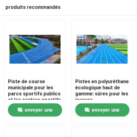
produits recommandés
Piste de course
Pistes en polyuréthane
municipale pour les
écologique haut de
parcs sportifs publics
gamme: sûres pour les
Accueil
et les centres sportifs
joueurs,
respectueuses de la
envoyer une
envoyer une
terre
Produits
demande
demande
Vidéos