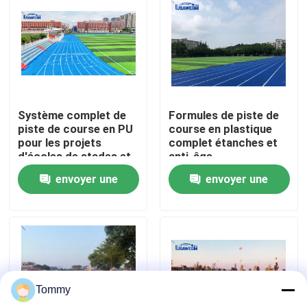
À propos de nous
Visite de l'usine
Système complet de
Formules de piste de
Contrôle de qualité
piste de course en PU
course en plastique
pour les projets
complet étanches et
d'écoles de stades et
anti-âge
Nous contacter
d'installations
envoyer une
envoyer une
sportives
demande
demande
Nouvelles
Cas
Tommy
Demander un devis