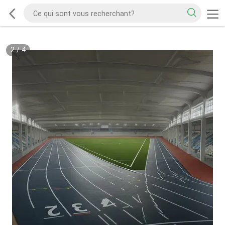
2
/
4