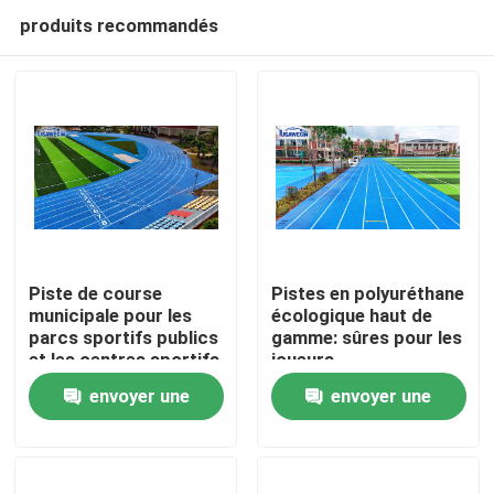
produits recommandés
Piste de course
Pistes en polyuréthane
municipale pour les
écologique haut de
parcs sportifs publics
gamme: sûres pour les
Accueil
et les centres sportifs
joueurs,
respectueuses de la
envoyer une
envoyer une
terre
Produits
demande
demande
Vidéos