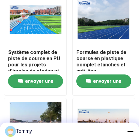
À propos de nous
Visite de l'usine
Système complet de
Formules de piste de
Contrôle de qualité
piste de course en PU
course en plastique
pour les projets
complet étanches et
d'écoles de stades et
anti-âge
Nous contacter
d'installations
envoyer une
envoyer une
sportives
demande
demande
Nouvelles
Cas
Tommy
Demander un devis