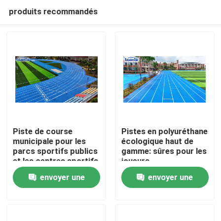
produits recommandés
Piste de course
Pistes en polyuréthane
municipale pour les
écologique haut de
parcs sportifs publics
gamme: sûres pour les
Accueil
et les centres sportifs
joueurs,
respectueuses de la
envoyer une
envoyer une
terre
Produits
demande
demande
Vidéos