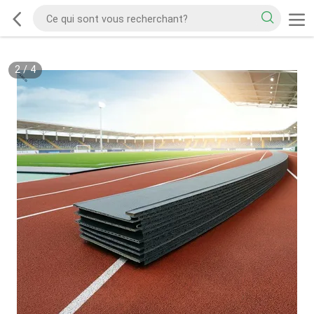
2
/
4