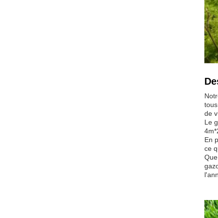
De
Notr
tous
de v
Le g
4m*2
En p
ce q
Que 
gazo
l'an