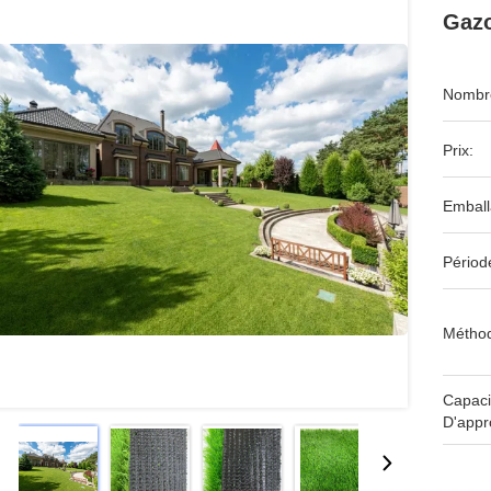
Gazo
Nombre
Prix:
Emball
Périod
Méthod
Capaci
D'appr