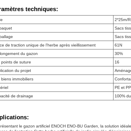
ramètres techniques:
le
2*25m/Ro
paquet
Sacs tis
allage
Sacs tis
ce de traction unique de l'herbe après vieillissement
61N
llongement du gazon
30%
 points de suture
16
lication du projet
Aménagem
 biens immobiliers
Conforta
ériel
PE et PP
acité de drainage
100% du 
plications:
résentant le gazon artificiel ENOCH ENO-BU Garden, la solution idéale