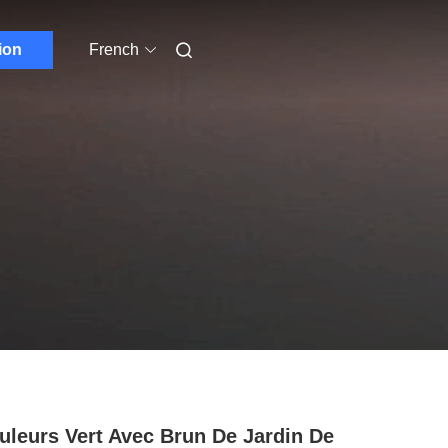
ion
French
uleurs Vert Avec Brun De Jardin De