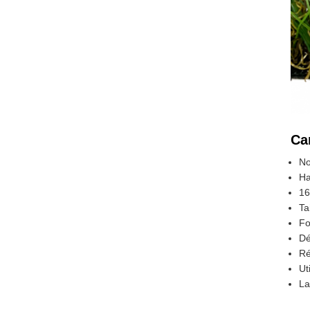
Ca
No
Ha
16
Ta
Fo
Dé
Ré
Ut
La