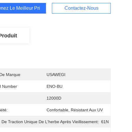
nez Le Meilleur Prix
Contactez-Nous
Produit
De Marque
USAWEGI
l Number
ENO-BU
12000D
iété:
Confortable, Résistant Aux UV
 De Traction Unique De L'herbe Après Vieillissement:
61N