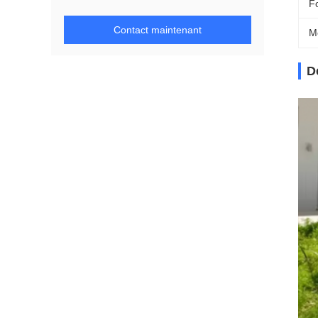
F
Contact maintenant
M
D