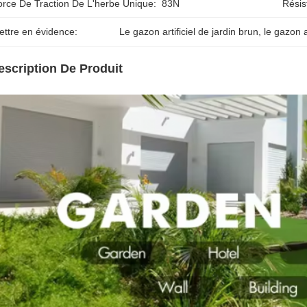
orce De Traction De L'herbe Unique:
83N
Résis
ettre en évidence:
Le gazon artificiel de jardin brun
, 
le gazon a
escription De Produit