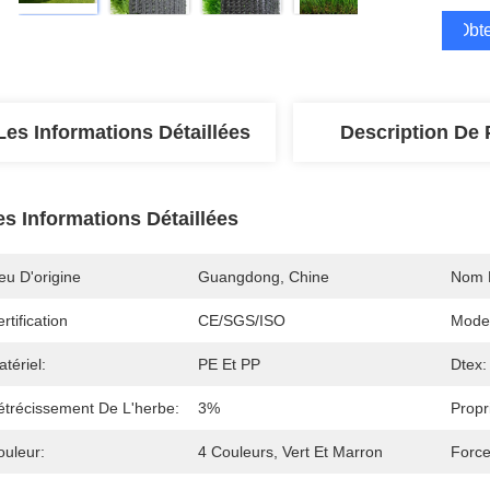
Obte
Les Informations Détaillées
Description De 
es Informations Détaillées
eu D'origine
Guangdong, Chine
Nom 
rtification
CE/SGS/ISO
Mode
tériel:
PE Et PP
Dtex:
étrécissement De L'herbe:
3%
Propr
ouleur:
4 Couleurs, Vert Et Marron
Force