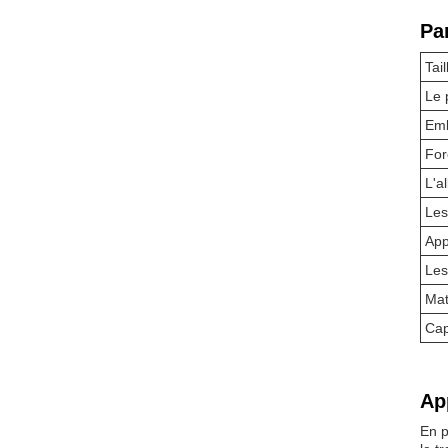
Pa
Tail
Le 
Emb
For
L'a
Les
App
Les
Mat
Cap
Ap
En p