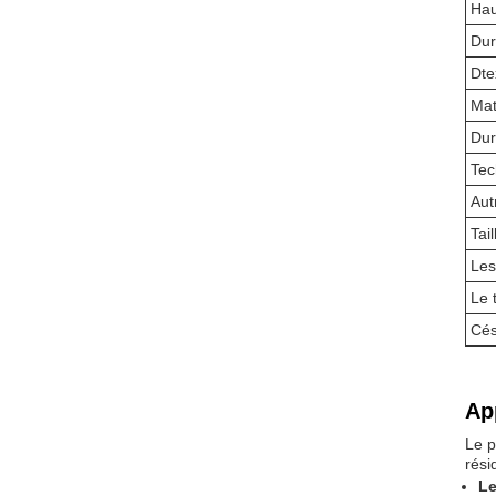
Hau
Dur
Dte
Mat
Dur
Tec
Aut
Tail
Les
Le 
Cés
Ap
Le p
rési
Le