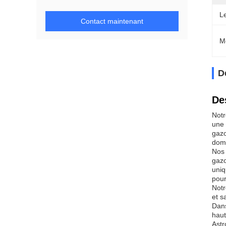
L
Contact maintenant
M
D
De
Notr
une 
gazo
dom
Nos 
gazo
uniq
pour
Notr
et s
Dans
haut
Astr