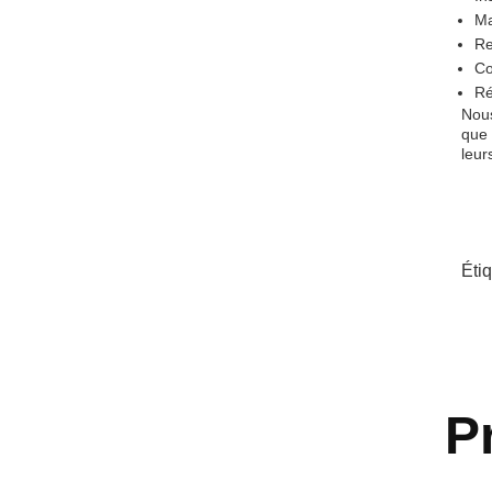
Ma
Re
Co
Ré
Nous
que 
leur
Éti
P