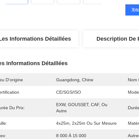
Obte
Les Informations Détaillées
Description De 
es Informations Détaillées
eu D'origine
Guangdong, Chine
Nom 
rtification
CE/SGS/ISO
Mode
EXW, GOUSSET, CAF, Ou 
urée Du Prix:
Durée
Autre
ille:
4x25m, 2x25m Ou Sur Mesure
Matér
tex:
8 000 À 15 000
Autre