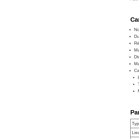
Ca
No
Du
Ré
Ma
Dt
Ma
Ca
Pa
Typ
Lie