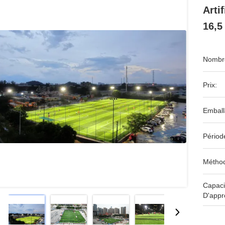
Arti
16,5
Nombre
Prix:
Emball
Périod
Méthod
Capaci
D'appr