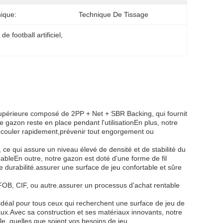
ique:
Technique De Tissage
 football artificiel
, 
 supérieure composé de 2PP + Net + SBR Backing, qui fournit
e gazon reste en place pendant l'utilisationEn plus, notre
'écouler rapidement,prévenir tout engorgement ou
e, ce qui assure un niveau élevé de densité et de stabilité du
urableEn outre, notre gazon est doté d'une forme de fil
durabilité.assurer une surface de jeu confortable et sûre
 FOB, CIF, ou autre.assurer un processus d'achat rentable
ix idéal pour tous ceux qui recherchent une surface de jeu de
aux.Avec sa construction et ses matériaux innovants, notre
ble, quelles que soient vos besoins de jeu.