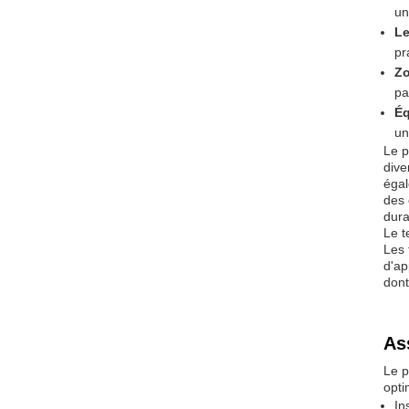
un
Le
pr
Zo
pa
Éq
un
Le p
dive
égal
des 
dura
Le t
Les 
d'ap
dont
As
Le p
opti
In