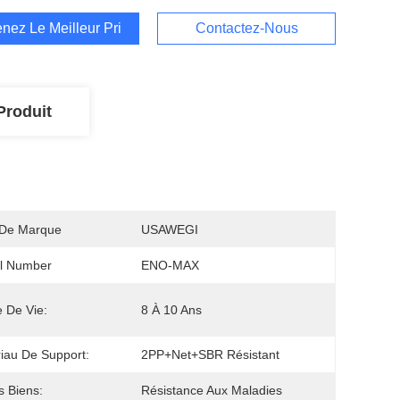
nez Le Meilleur Prix
Contactez-Nous
Produit
De Marque
USAWEGI
l Number
ENO-MAX
 De Vie:
8 À 10 Ans
iau De Support:
2PP+Net+SBR Résistant
s Biens:
Résistance Aux Maladies