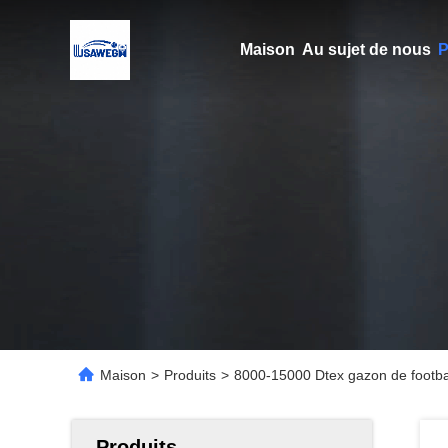
Maison
Au sujet de nous
P
Maison
>
Produits
>
8000-15000 Dtex gazon de football
Produits