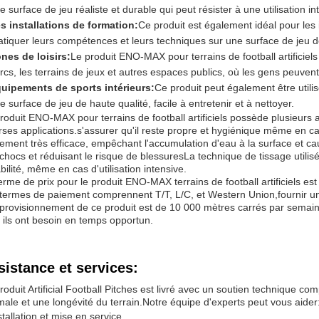
e surface de jeu réaliste et durable qui peut résister à une utilisation i
s installations de formation:
Ce produit est également idéal pour les 
atiquer leurs compétences et leurs techniques sur une surface de jeu de 
nes de loisirs:
Le produit ENO-MAX pour terrains de football artificiels
rcs, les terrains de jeux et autres espaces publics, où les gens peuvent 
uipements de sports intérieurs:
Ce produit peut également être utilisé
e surface de jeu de haute qualité, facile à entretenir et à nettoyer.
roduit ENO-MAX pour terrains de football artificiels possède plusieurs a
rses applications.s'assurer qu'il reste propre et hygiénique même en ca
ement très efficace, empêchant l'accumulation d'eau à la surface et 
chocs et réduisant le risque de blessuresLa technique de tissage utilisé
bilité, même en cas d'utilisation intensive.
erme de prix pour le produit ENO-MAX terrains de football artificiels es
termes de paiement comprennent T/T, L/C, et Western Union,fournir une
provisionnement de ce produit est de 10 000 mètres carrés par semaine, 
 ils ont besoin en temps opportun.
sistance et services:
roduit Artificial Football Pitches est livré avec un soutien technique c
male et une longévité du terrain.Notre équipe d'experts peut vous aider
stallation et mise en service