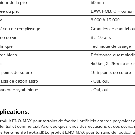
teur de la pile
50 mm
ée du prix
EXW, FOB, CIF ou aut
x
8 000 à 15 000
ériau de remplissage
Granules de caoutchou
ée de vie
8 à 10 ans
hnique
Technique de tissage
res biens
Résistance aux maladi
le
4x25m, 2x25m ou sur 
 points de suture
16.5 points de suture
tapis de gazon astro
- Oui, oui.
arienne synthétique
- Oui, oui.
plications:
roduit ENO-MAX pour terrains de football artificiels est très polyvalent 
dentiel et commercial.Voici quelques-unes des occasions et des scénario
s terrains de football:
Le produit ENO-MAX pour terrains de football arti