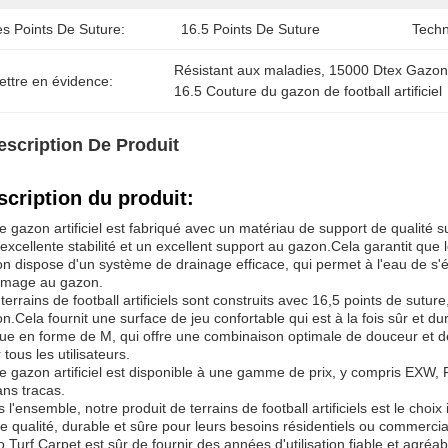
es Points De Suture:
16.5 Points De Suture
Techn
Résistant aux maladies
, 
15000 Dtex Gazon de
ettre en évidence:
16.5 Couture du gazon de football artificiel
escription De Produit
scription du produit:
e gazon artificiel est fabriqué avec un matériau de support de qualité
excellente stabilité et un excellent support au gazon.Cela garantit que l
n dispose d'un système de drainage efficace, qui permet à l'eau de s
mage au gazon.
terrains de football artificiels sont construits avec 16,5 points de sutur
n.Cela fournit une surface de jeu confortable qui est à la fois sûr et d
ue en forme de M, qui offre une combinaison optimale de douceur et de 
 tous les utilisateurs.
e gazon artificiel est disponible à une gamme de prix, y compris EXW,
ans tracas.
 l'ensemble, notre produit de terrains de football artificiels est le cho
e qualité, durable et sûre pour leurs besoins résidentiels ou commerci
o Turf Carpet est sûr de fournir des années d'utilisation fiable et agréa