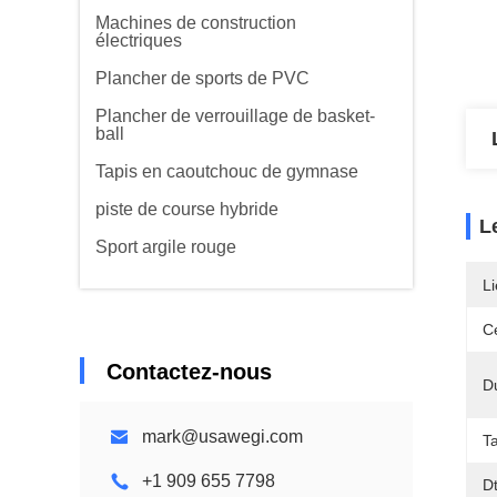
Machines de construction
électriques
Plancher de sports de PVC
Plancher de verrouillage de basket-
ball
Tapis en caoutchouc de gymnase
piste de course hybride
L
Sport argile rouge
Li
Ce
Contactez-nous
D
mark@usawegi.com
Ta
+1 909 655 7798
D