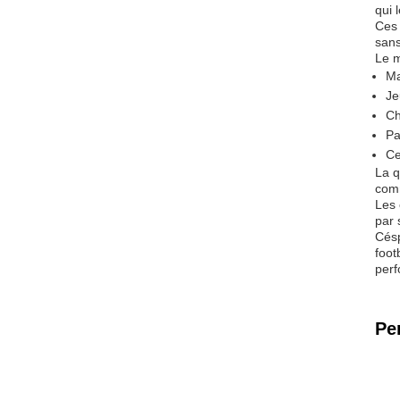
qui 
Ces 
sans
Le m
Ma
Je
Ch
Pa
Ce
La q
comm
Les 
par 
Césp
foot
perf
Pe