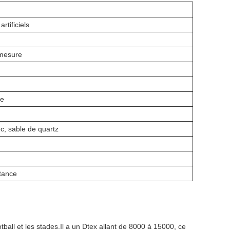
artificiels
mesure
re
c, sable de quartz
tance
all et les stades.Il a un Dtex allant de 8000 à 15000, ce