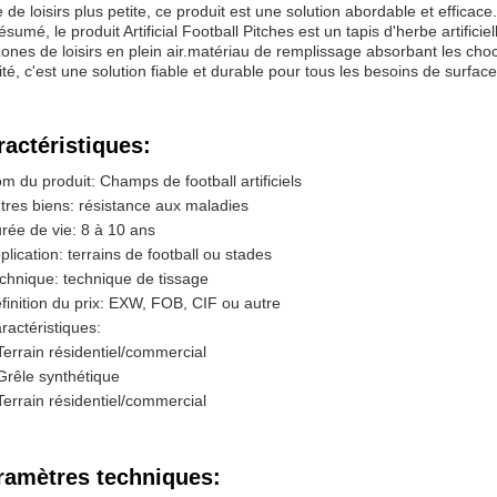
 de loisirs plus petite, ce produit est une solution abordable et efficace.
ésumé, le produit Artificial Football Pitches est un tapis d'herbe artifici
zones de loisirs en plein air.matériau de remplissage absorbant les ch
ité, c'est une solution fiable et durable pour tous les besoins de surface
ractéristiques:
m du produit: Champs de football artificiels
tres biens: résistance aux maladies
rée de vie: 8 à 10 ans
plication: terrains de football ou stades
chnique: technique de tissage
finition du prix: EXW, FOB, CIF ou autre
ractéristiques:
Terrain résidentiel/commercial
Grêle synthétique
Terrain résidentiel/commercial
ramètres techniques: