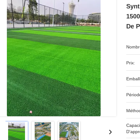
Synt
1500
De P
Nombre
Prix:
Emball
Périod
Méthod
Capaci
D'appr