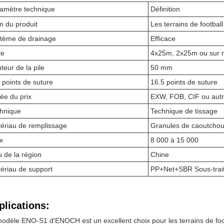
amètre technique
Définition
 du produit
Les terrains de football 
tème de drainage
Efficace
le
4x25m, 2x25m ou sur 
teur de la pile
50 mm
 points de suture
16.5 points de suture
ée du prix
EXW, FOB, CIF ou aut
hnique
Technique de tissage
ériau de remplissage
Granules de caoutchou
x
8 000 à 15 000
u de la région
Chine
ériau de support
PP+Net+SBR Sous-trai
plications:
odèle ENO-S1 d'ENOCH est un excellent choix pour les terrains de footb