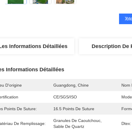
Obte
Les Informations Détaillées
Description De 
es Informations Détaillées
eu D'origine
Guangdong, Chine
Nom 
rtification
CE/SGS/ISO
Mode
es Points De Suture:
16.5 Points De Suture
Forme
Granules De Caoutchouc, 
atériau De Remplissage:
Dtex:
Sable De Quartz