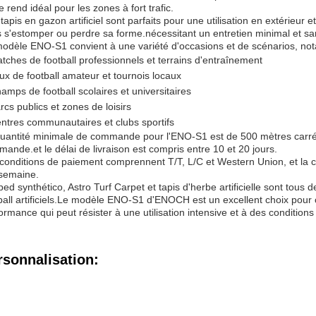
le rend idéal pour les zones à fort trafic.
tapis en gazon artificiel sont parfaits pour une utilisation en extérieur 
 s'estomper ou perdre sa forme.nécessitant un entretien minimal et sans
odèle ENO-S1 convient à une variété d'occasions et de scénarios, n
tches de football professionnels et terrains d'entraînement
ux de football amateur et tournois locaux
amps de football scolaires et universitaires
rcs publics et zones de loisirs
ntres communautaires et clubs sportifs
uantité minimale de commande pour l'ENO-S1 est de 500 mètres carrés, 
ande.et le délai de livraison est compris entre 10 et 20 jours.
conditions de paiement comprennent T/T, L/C et Western Union, et la 
semaine.
ed synthético, Astro Turf Carpet et tapis d'herbe artificielle sont tous d
ball artificiels.Le modèle ENO-S1 d'ENOCH est un excellent choix pour c
ormance qui peut résister à une utilisation intensive et à des conditions
rsonnalisation: