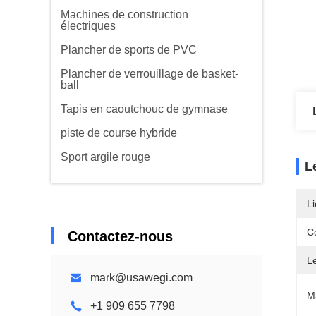
Machines de construction
électriques
Plancher de sports de PVC
Plancher de verrouillage de basket-
ball
Tapis en caoutchouc de gymnase
piste de course hybride
Sport argile rouge
L
Li
Ce
Contactez-nous
L
mark@usawegi.com
M
+1 909 655 7798