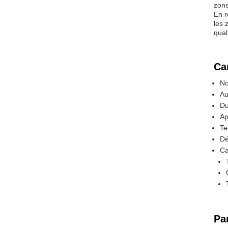
zone
En r
les 
qual
Ca
No
Au
Du
Ap
Te
Dé
Ca
Pa