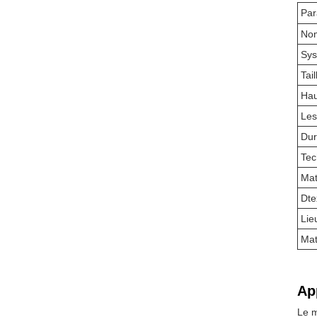
Par
Nom
Sys
Tail
Hau
Les
Dur
Tec
Mat
Dte
Lie
Mat
Ap
Le m