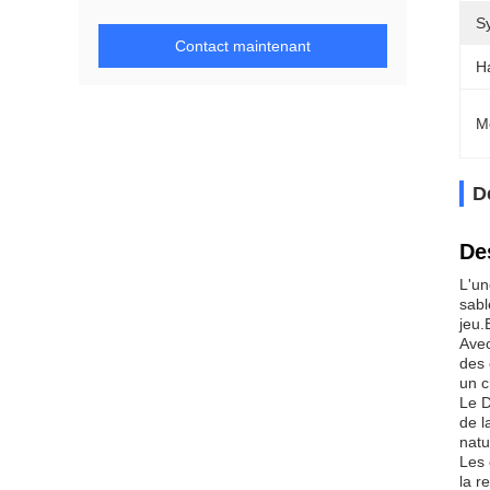
S
Contact maintenant
H
M
D
De
L'un
sabl
jeu.
Avec
des 
un c
Le D
de l
natu
Les 
la r