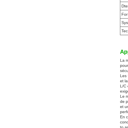
Dte
For
Sys
Tec
Ap
La m
pour
sécu
Les 
et l
L/C 
exig
Le m
de p
et u
perf
En c
cond
to a