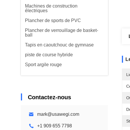
Machines de construction
électriques
Plancher de sports de PVC
Plancher de verrouillage de basket-
ball
Tapis en caoutchouc de gymnase
piste de course hybride
L
Sport argile rouge
Li
Ce
Contactez-nous
O
D
mark@usawegi.com
St
+1 909 655 7798