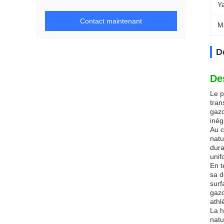
Y
Contact maintenant
M
D
De
Le p
tran
gazo
inég
Au c
natu
dura
unif
En t
sa d
surf
gazo
athl
La h
natu