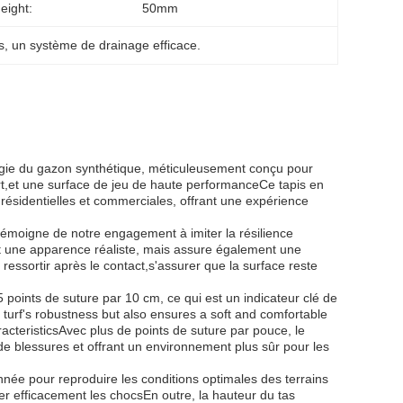
eight:
50mm
s
, 
un système de drainage efficace.
ologie du gazon synthétique, méticuleusement conçu pour
ert,et une surface de jeu de haute performanceCe tapis en
résidentielles et commerciales, offrant une expérience
témoigne de notre engagement à imiter la résilience
ent une apparence réaliste, mais assure également une
ressortir après le contact,s'assurer que la surface reste
5 points de suture par 10 cm, ce qui est un indicateur clé de
he turf's robustness but also ensures a soft and comfortable
haracteristicsAvec plus de points de suture par pouce, le
e de blessures et offrant un environnement plus sûr pour les
ée pour reproduire les conditions optimales des terrains
r efficacement les chocsEn outre, la hauteur du tas