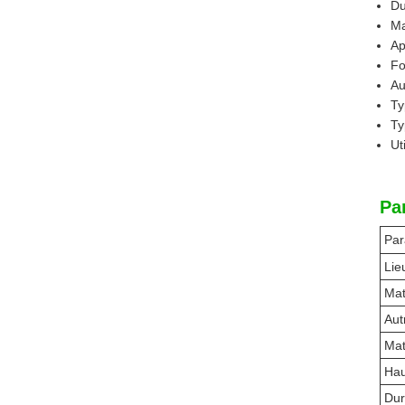
Du
Ma
Ap
Fo
Au
Ty
Ty
Ut
Pa
Par
Lie
Mat
Aut
Mat
Hau
Dur