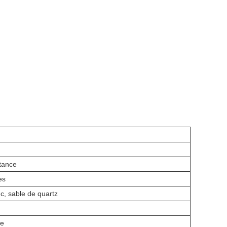
tance
es
c, sable de quartz
re