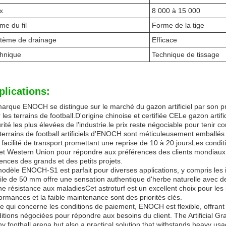
x
8 000 à 15 000
me du fil
Forme de la tige
tème de drainage
Efficace
hnique
Technique de tissage
plications:
arque ENOCH se distingue sur le marché du gazon artificiel par son 
 les terrains de football.D'origine chinoise et certifiée CELe gazon ar
rité les plus élevées de l'industrie.le prix reste négociable pour teni
terrains de football artificiels d'ENOCH sont méticuleusement emballés 
a facilité de transport.promettant une reprise de 10 à 20 joursLes cond
et Western Union pour répondre aux préférences des clients mondiaux.
ences des grands et des petits projets.
odèle ENOCH-S1 est parfait pour diverses applications, y compris les i
ile de 50 mm offre une sensation authentique d'herbe naturelle avec d
ne résistance aux maladiesCet astroturf est un excellent choix pour les 
ormances et la faible maintenance sont des priorités clés.
e qui concerne les conditions de paiement, ENOCH est flexible, offran
itions négociées pour répondre aux besoins du client. The Artificial G
ny football arena but also a practical solution that withstands heavy us