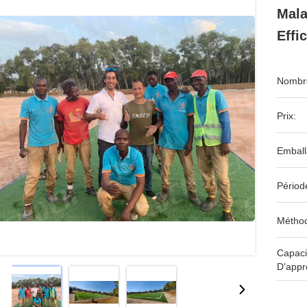
Mala
Effi
Nombre
Prix:
Emball
Périod
Méthod
Capaci
D'appr