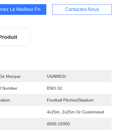
nez Le Meilleur Prix
Contactez-Nous
Produit
De Marque
USAWEGI
l Number
ENO-S1
cation:
Football Pitches/Stadium
4x25m, 2x25m Or Customized
8000-15000