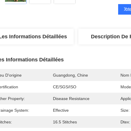
Obte
Les Informations Détaillées
Description De 
es Informations Détaillées
eu D'origine
Guangdong, Chine
Nom 
rtification
CE/SGS/ISO
Mode
ther Property:
Disease Resistance
Appli
rainage System:
Effective
Size:
itches:
16.5 Stitches
Dtex: