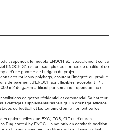
produit supérieur, le modèle ENOCH-S1, spécialement conçu
tificiel ENOCH-S1 est un exemple des normes de qualité et de
r compte d'une gamme de budgets du projet.
dans des rouleaux polybags, assurant l'intégrité du produit
itions de paiement d'ENOCH sont flexibles, acceptant T/T,
000 m2 de gazon artificiel par semaine, répondant aux
nstallations de gazon résidentiel et commercial.Sa hauteur
es avantages supplémentaires tels qu'un drainage efficace
stades de football et les terrains d'entraînement où les
t des options telles que EXW, FOB, CIF ou d'autres
rass Rug crafted by ENOCH is not only an aesthetic addition
age and various weather conditions without losing its lush