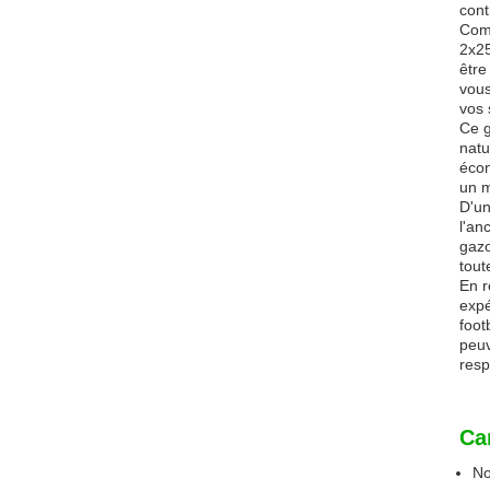
cont
Comp
2x25
être
vous
vos 
Ce g
natu
écon
un m
D'un
l'an
gazo
tout
En r
expé
foot
peuv
resp
Ca
No