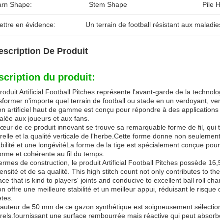
arn Shape:
Stem Shape
Pile H
ettre en évidence:
Un terrain de football résistant aux maladie
escription De Produit
scription du produit:
roduit Artificial Football Pitches représente l'avant-garde de la techn
sformer n'importe quel terrain de football ou stade en un verdoyant, v
n artificiel haut de gamme est conçu pour répondre à des applications 
alée aux joueurs et aux fans.
œur de ce produit innovant se trouve sa remarquable forme de fil, qui 
relle et la qualité verticale de l'herbe.Cette forme donne non seulem
bilité et une longévitéLa forme de la tige est spécialement conçue pour 
orme et cohérente au fil du temps.
ermes de construction, le produit Artificial Football Pitches possède 16,
ensité et de sa qualité. This high stitch count not only contributes to t
ace that is kind to players' joints and conducive to excellent ball roll c
n offre une meilleure stabilité et un meilleur appui, réduisant le risqu
ètes.
auteur de 50 mm de ce gazon synthétique est soigneusement sélectionn
rels.fournissant une surface rembourrée mais réactive qui peut absorbe