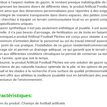
ribue à l'aspect réaliste du gazon, le rendant presque indistinguible de l
renant les besoins divers de différents sites, le produit Artificial Foot
m,ainsi que des dimensions personnalisées pour répondre à des exige
 intégré de manière transparente dans divers espaces, des petites zo
 cherchiez à équiper un terrain communautaire local ou un grand complex
spécifications uniques.
azon synthétique n'est pas seulement esthétique et jouable, il est aussi 
relle, il n'a pas besoin d'arrosage, de fertilisation ou de tonte.en fais
omiqueLe produit Artificial Football Pitches est conçu pour résister à u
inimum d'entretien,libérer le personnel au sol du travail intensif associé
 point de vue pratique, l'installation de ce gazon résidentiel/commercial
crage sûr et permet un drainage adéquat, ce qui garantit que le terrain
n aux différentes conditions climatiques lui permet de conserver sa tei
e l'année, quel que soit le temps.
ésumé, le produit Artificial Football Pitches est une solution de gazon sy
rience de jeu naturelle.hauteur optimale de la pile, et les options de pe
ball et les stades à la recherche d'une surface de qualité professionnell
ent offrir aux athlètes la meilleure jouabilité tout en bénéficiant des
ectueux de l'environnement..
ractéristiques:
m du produit: Champs de football artificiels