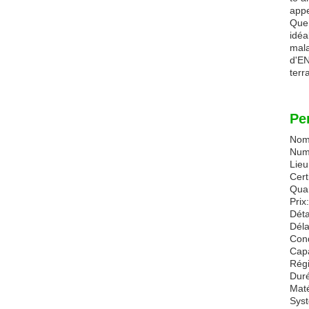
app
Que 
idéa
mala
d'EN
terr
Pe
Nom
Num
Lieu
Cert
Qua
Prix
Déta
Déla
Cond
Capa
Régi
Duré
Maté
Syst