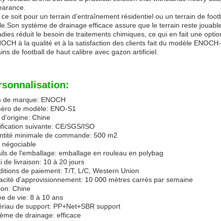
earance.
ce soit pour un terrain d'entraînement résidentiel ou un terrain de foot
le.Son système de drainage efficace assure que le terrain reste jouabl
dies réduit le besoin de traitements chimiques, ce qui en fait une op
OCH à la qualité et à la satisfaction des clients fait du modèle ENOCH-
ains de football de haut calibre avec gazon artificiel.
rsonnalisation:
 de marque: ENOCH
éro de modèle: ENO-S1
 d'origine: Chine
ification suivante: CE/SGS/ISO
ntité minimale de commande: 500 m2
: négociable
ils de l'emballage: emballage en rouleau en polybag
i de livraison: 10 à 20 jours
itions de paiement: T/T, L/C, Western Union
cité d'approvisionnement: 10 000 mètres carrés par semaine
on: Chine
e de vie: 8 à 10 ans
riau de support: PP+Net+SBR support
ème de drainage: efficace