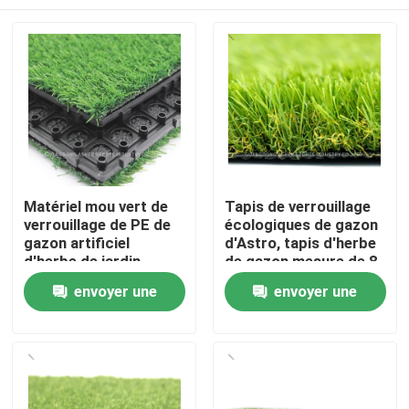
Matériel mou vert de
Tapis de verrouillage
verrouillage de PE de
écologiques de gazon
gazon artificiel
d'Astro, tapis d'herbe
d'herbe de jardin
de gazon mesure de 8
pouces
Accueil
envoyer une
envoyer une
demande
demande
Produits
Vidéos