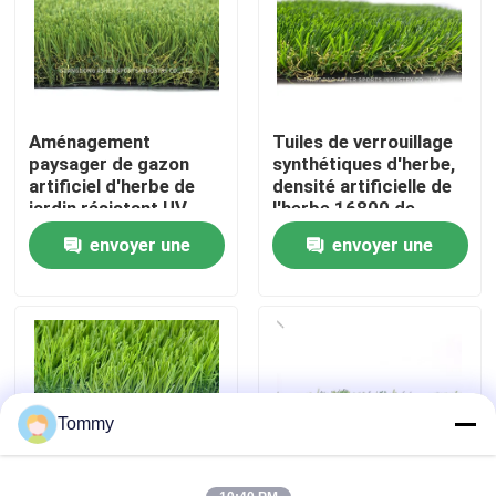
À propos de nous
Visite de l'usine
Aménagement
Tuiles de verrouillage
paysager de gazon
synthétiques d'herbe,
artificiel d'herbe de
densité artificielle de
Contrôle de qualité
jardin résistant UV
l'herbe 16800 de
extérieur de Sythetic
polyéthylène
envoyer une
envoyer une
Nous contacter
demande
demande
Nouvelles
Cas
Tommy
Demander un devis