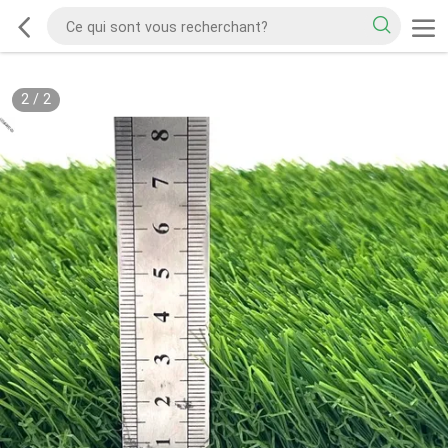
2
/
2