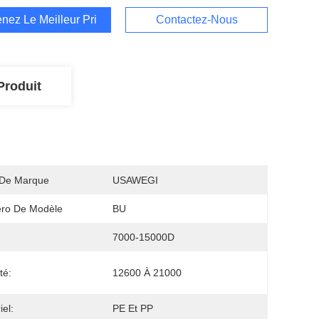
nez Le Meilleur Prix
Contactez-Nous
Produit
De Marque
USAWEGI
ro De Modèle
BU
7000-15000D
té:
12600 À 21000
iel:
PE Et PP