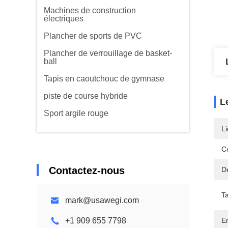
Machines de construction
électriques
Plancher de sports de PVC
Plancher de verrouillage de basket-
ball
Tapis en caoutchouc de gymnase
piste de course hybride
L
Sport argile rouge
Li
Ce
Contactez-nous
D
Ta
mark@usawegi.com
+1 909 655 7798
E