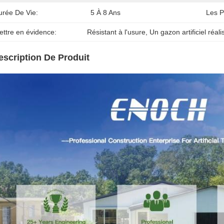
urée De Vie:
5 À 8 Ans
Les P
ettre en évidence:
Résistant à l'usure
, 
Un gazon artificiel réali
escription De Produit