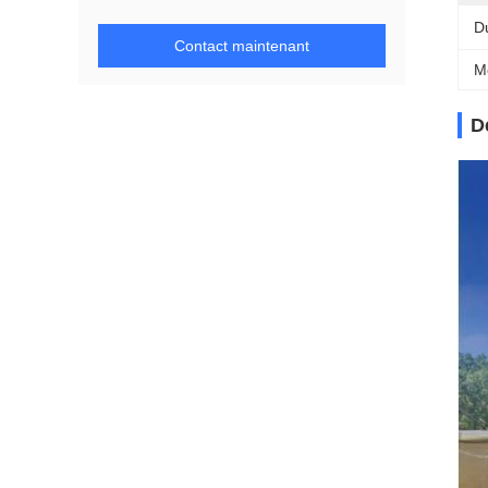
D
Contact maintenant
M
D