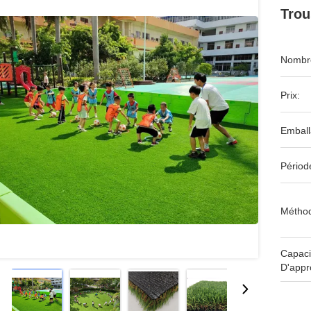
Trou
Nombre
Prix:
Emball
Périod
Méthod
Capaci
D'appr