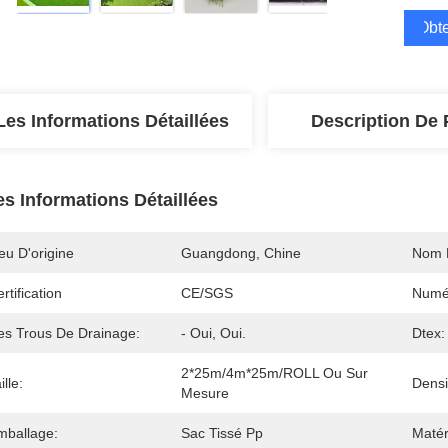
Obte
Les Informations Détaillées
Description De 
es Informations Détaillées
eu D'origine
Guangdong, Chine
Nom 
rtification
CE/SGS
Numé
es Trous De Drainage:
- Oui, Oui.
Dtex:
2*25m/4m*25m/ROLL Ou Sur 
ille:
Densi
Mesure
mballage:
Sac Tissé Pp
Matér