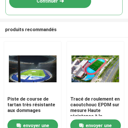
Continuer
produits recommandés
Accueil
Piste de course de
Tracé de roulement en
tartan très résistante
caoutchouc EPDM sur
Produits
aux dommages
mesure Haute
résistance à la
traction de 0,88
envoyer une
envoyer une
Vidéos
N/Mm2