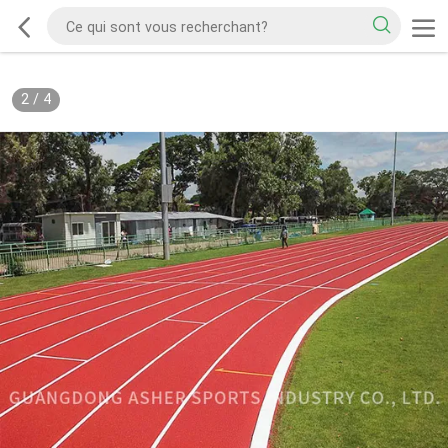
2
/
4