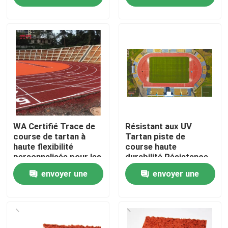
demande
demande
À propos de nous
Visite de l'usine
Contrôle de qualité
Nous contacter
WA Certifié Trace de
Résistant aux UV
course de tartan à
Tartan piste de
haute flexibilité
course haute
personnalisée pour les
durabilité Résistance
Nouvelles
projets
aux dommages
envoyer une
envoyer une
Cas
demande
demande
Demander un devis