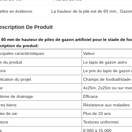
ettre en évidence:
La hauteur de la pile est de 60 mm.
, 
Gazon 
escription De Produit
 60 mm de hauteur de piles de gazon artificiel pour le stade de fo
ription du produit:
ncipales caractéristiques
Valeur
 du produit
Le tapis de gazon astro
prix
Le prix du tapis de gazon 
lication du projet
Champs de football/stade
le
4x25m, 2x25m ou sur me
tème de drainage
Efficace
res biens
Résistance aux maladies
ée de vie
Plus de 10 ans
nture
Textures uniformes
x
8 000 à 15 000