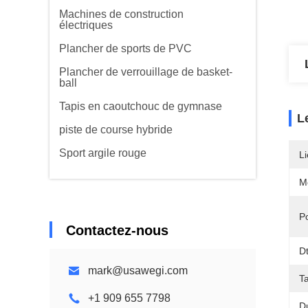
Machines de construction
électriques
Plancher de sports de PVC
Plancher de verrouillage de basket-
ball
Tapis en caoutchouc de gymnase
L
piste de course hybride
Sport argile rouge
Li
M
Po
Contactez-nous
D
mark@usawegi.com
Ta
+1 909 655 7798
D