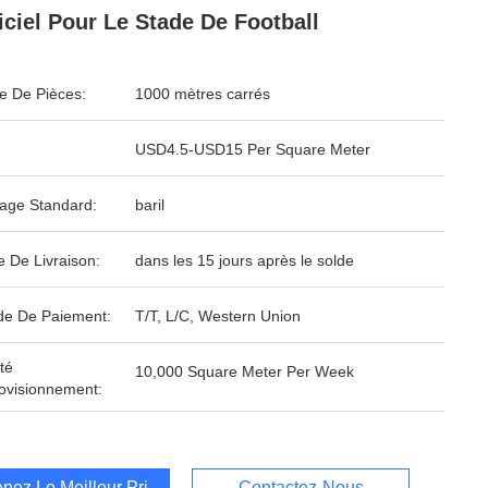
ficiel Pour Le Stade De Football
 De Pièces:
1000 mètres carrés
USD4.5-USD15 Per Square Meter
age Standard:
baril
e De Livraison:
dans les 15 jours après le solde
e De Paiement:
T/T, L/C, Western Union
té
10,000 Square Meter Per Week
ovisionnement:
nez Le Meilleur Prix
Contactez-Nous