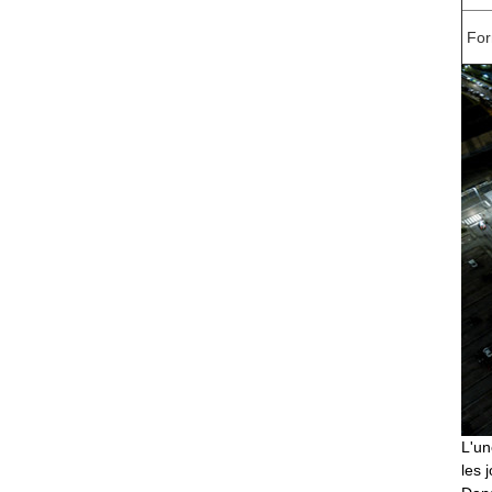
For
L'un
les 