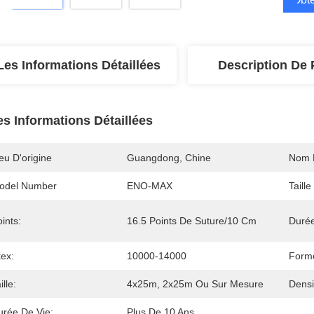
Les Informations Détaillées
Description De 
es Informations Détaillées
eu D'origine
Guangdong, Chine
Nom 
odel Number
ENO-MAX
Taille
ints:
16.5 Points De Suture/10 Cm
Durée
tex:
10000-14000
Forme
ille:
4x25m, 2x25m Ou Sur Mesure
Densi
urée De Vie:
Plus De 10 Ans