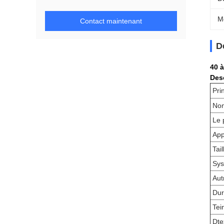
M
Contact maintenant
D
40 à
Desc
Pri
Nom
Le 
App
Tail
Sys
Aut
Dur
Tei
Dte