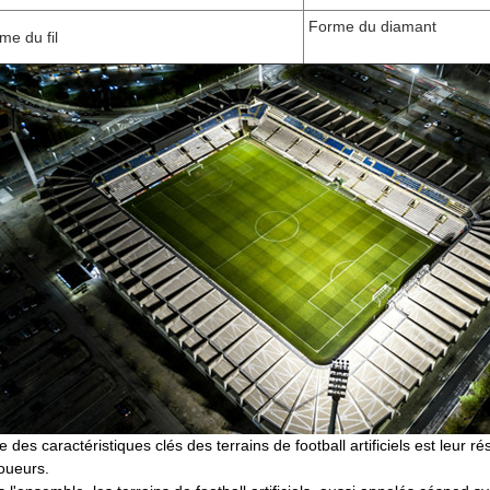
Forme du diamant
me du fil
e des caractéristiques clés des terrains de football artificiels est leur
joueurs.