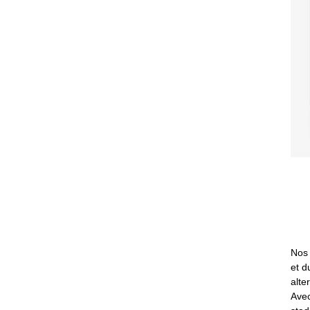
Nos 
et d
alte
Avec