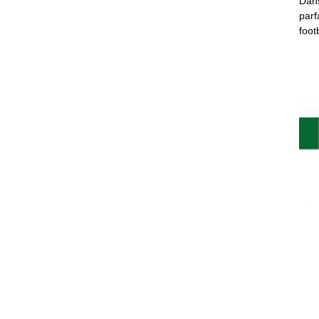
Dans
parf
foot