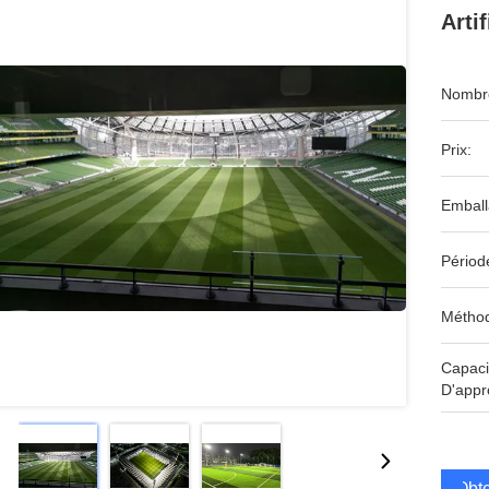
Arti
Nombre
Prix:
Emball
Périod
Méthod
Capaci
D'appr
Obte