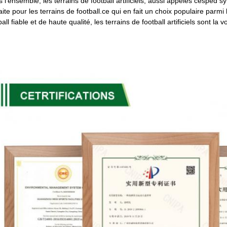
 l'ensemble, les terrains de football artificiels, aussi appelés césped 
aite pour les terrains de football.ce qui en fait un choix populaire parmi
ball fiable et de haute qualité, les terrains de football artificiels sont la v