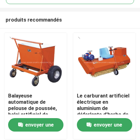
produits recommandés
Balayeuse
Le carburant artificiel
Accueil
automatique de
électrique en
pelouse de poussée,
aluminium de
balai artificiel de
déferlante d'herbe de
Produits
gazon pavant
machines de
envoyer une
envoyer une
l'utilisation
construction a
actionné
demande
demande
Vidéos