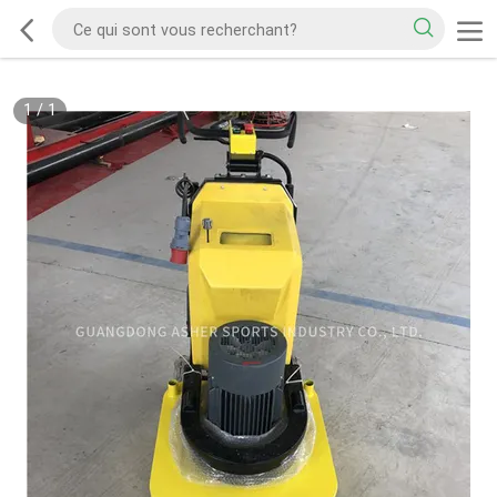
1
/
1