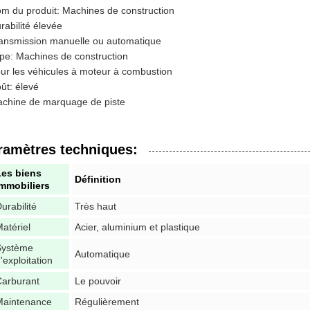
m du produit: Machines de construction
rabilité élevée
ansmission manuelle ou automatique
pe: Machines de construction
ur les véhicules à moteur à combustion
ût: élevé
chine de marquage de piste
ramètres techniques:
Les biens
Définition
immobiliers
urabilité
Très haut
atériel
Acier, aluminium et plastique
Système
Automatique
'exploitation
Carburant
Le pouvoir
Maintenance
Régulièrement