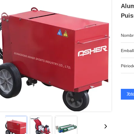
Alum
Puis
Nombre
Emball
Périod
Obte