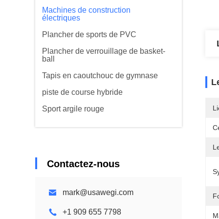
Machines de construction
électriques
Plancher de sports de PVC
Plancher de verrouillage de basket-
ball
Tapis en caoutchouc de gymnase
L
piste de course hybride
Li
Sport argile rouge
Ce
L
Contactez-nous
Sy
mark@usawegi.com
F
+1 909 655 7798
Ma