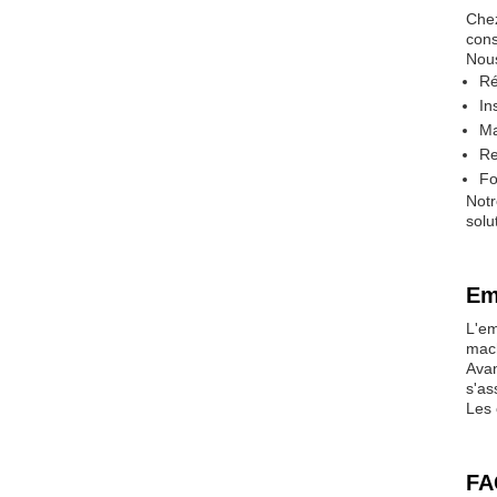
Chez
cons
Nous
Ré
In
Ma
Re
Fo
Notr
solu
Em
L'em
mach
Avan
s'as
Les 
FA