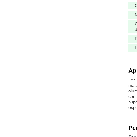
C
d
F
L
Ap
Les 
mach
alum
cont
supé
expé
Pe