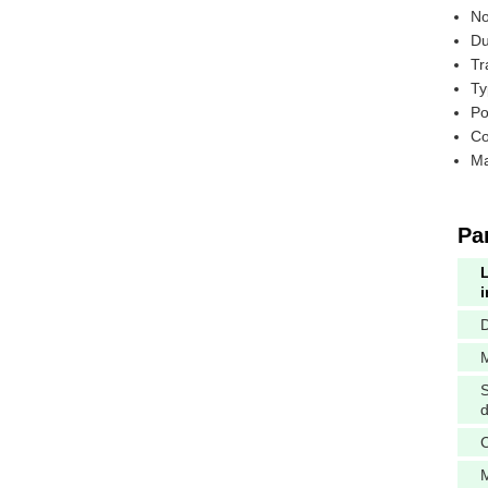
No
Du
Tr
Ty
Po
Co
Ma
Pa
D
M
d