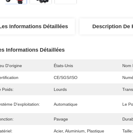
Les Informations Détaillées
Description De 
es Informations Détaillées
eu D'origine
États-Unis
Nom 
rtification
CE/SGS/ISO
Numé
e Poids:
Lourds
Trans
stème D'exploitation:
Automatique
Le Po
onction:
Pavage
Durabi
tériel:
Acier, Aluminium, Plastique
Taille: