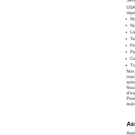
Serv
USAW
répo
No
Nu
Li
Ta
Po
Po
Ca
Tr
Nos 
mach
auto
Nous
d'ex
Pour
aujo
As
Assi