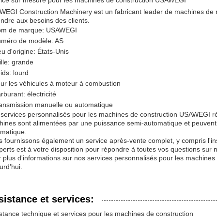
ice sur mesure pour les machines de construction USAWEGI
EGI Construction Machinery est un fabricant leader de machines de m
ndre aux besoins des clients.
m de marque: USAWEGI
méro de modèle: AS
eu d'origine: États-Unis
ille: grande
ids: lourd
ur les véhicules à moteur à combustion
rburant: électricité
ansmission manuelle ou automatique
services personnalisés pour les machines de construction USAWEGI r
ines sont alimentées par une puissance semi-automatique et peuvent 
matique.
 fournissons également un service après-vente complet, y compris l'inst
perts est à votre disposition pour répondre à toutes vos questions su
 plus d'informations sur nos services personnalisés pour les machines
urd'hui.
sistance et services:
stance technique et services pour les machines de construction