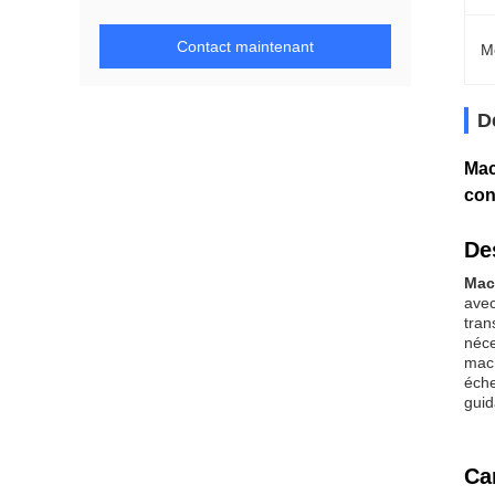
Contact maintenant
M
D
Mac
con
De
Mac
avec
tran
néce
mach
éche
guid
Ca