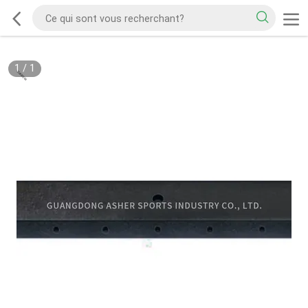
1
/
1