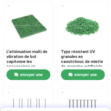
À propos de nous
Visite de l'usine
Contrôle de qualité
L'atténuation multi de
Type résistant UV
vibration de but
granules en
Nous contacter
capitonne les
caoutchouc de miette
accessoires en
de granules artificiels
plastique pour l'herbe
verts d'herbe
envoyer une
envoyer une
artificielle
Nouvelles
demande
demande
Cas
Demander un devis