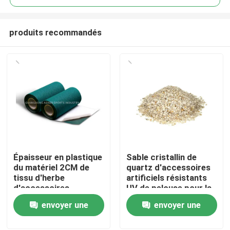
produits recommandés
Épaisseur en plastique
Sable cristallin de
Accueil
du matériel 2CM de
quartz d'accessoires
tissu d'herbe
artificiels résistants
d'accessoires
UV de pelouse pour la
Produits
artificiels verts de
photographie
envoyer une
envoyer une
pelouse
demande
demande
Vidéos