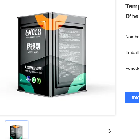
Temp
D'he
Nombre
Emball
Périod
Obte