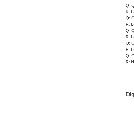
Q: Q
R: L
Q: Q
R: L
Q: Q
R: L
Q: Q
R: L
Q: C
R: N
Éti