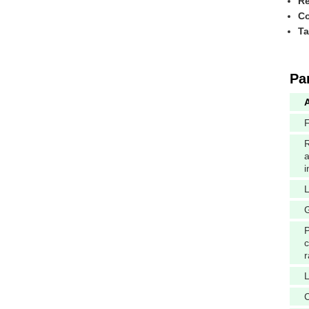
Ré
Co
Ta
Pa
A
R
i
L
G
P
c
L