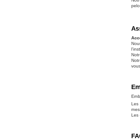
Notr
pelo
As
Acc
Nous
l'in
Notr
Notr
vous
Em
Emba
Les 
mess
Les 
FA