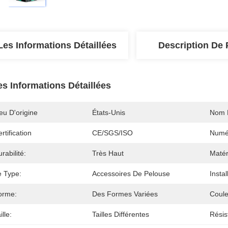
Les Informations Détaillées
Description De 
es Informations Détaillées
eu D'origine
États-Unis
Nom 
rtification
CE/SGS/ISO
Numé
rabilité:
Très Haut
Matér
e Type:
Accessoires De Pelouse
Instal
orme:
Des Formes Variées
Coule
ille:
Tailles Différentes
Résis