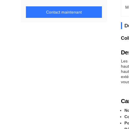
M
Contact maintenant
D
Col
De
Les 
haut
haut
exté
vous
Ca
No
Co
Po