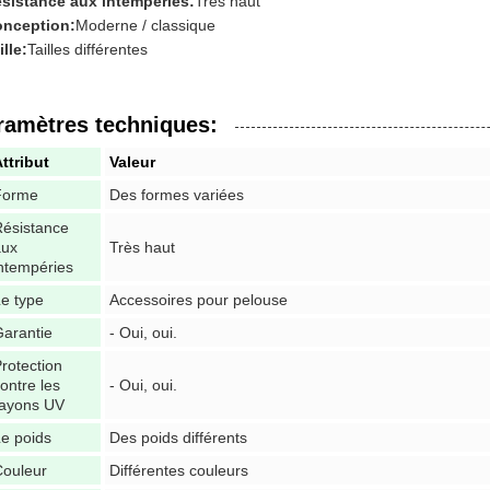
sistance aux intempéries:
Très haut
nception:
Moderne / classique
ille:
Tailles différentes
ramètres techniques:
ttribut
Valeur
Forme
Des formes variées
ésistance
aux
Très haut
ntempéries
e type
Accessoires pour pelouse
arantie
- Oui, oui.
rotection
ontre les
- Oui, oui.
rayons UV
e poids
Des poids différents
Couleur
Différentes couleurs