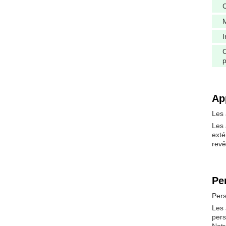
M
I
C
Ap
Les
Les 
exté
revê
Pe
Pers
Les 
pers