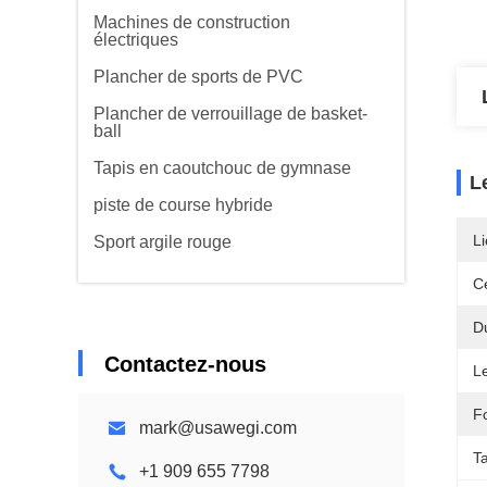
Machines de construction
électriques
Plancher de sports de PVC
Plancher de verrouillage de basket-
ball
Tapis en caoutchouc de gymnase
L
piste de course hybride
Li
Sport argile rouge
Ce
Du
Contactez-nous
L
F
mark@usawegi.com
Ta
+1 909 655 7798