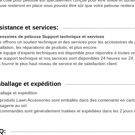
e colle pour pelouse est spécialement conçue pour être solide et dura
use resteront en place.vous pouvez être sûr que votre pelouse restera 
sistance et services:
essoires de pelouse Support technique et services
 offrons un soutien technique et des services pour les accessoires de 
stallation, les réparations de produits, et plus encore.
e équipe d'experts techniques est disponible pour répondre à toutes vo
e support technique et nos services sont disponibles 24 heures sur 24
 fournir le plus haut niveau de service et de satisfaction client.
ballage et expédition
llage et expédition
produits Lawn Accessories sont emballés dans des contenants en carto
agerie au sol.
commandes sont généralement traitées et expédiées dans les 2 jours o
Q: