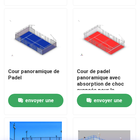
demande
demande
À propos de nous
Visite de l'usine
Contrôle de qualité
Cour panoramique de
Cour de padel
Nous contacter
Padel
panoramique avec
absorption de choc
avancée pour la
sécurité des joueurs
Nouvelles
envoyer une
envoyer une
demande
demande
Cas
Demander un devis