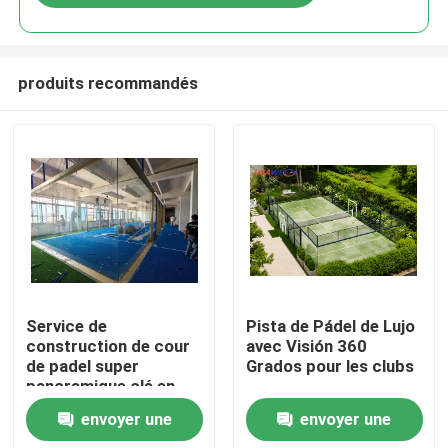
produits recommandés
Accueil
Service de
Pista de Pádel de Lujo
construction de cour
avec Visión 360
de padel super
Grados pour les clubs
Produits
panoramique clé en
main
envoyer une
envoyer une
Vidéos