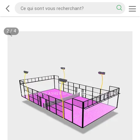
2
/
4