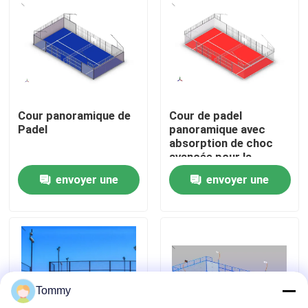
À propos de nous
Visite de l'usine
Cour panoramique de
Cour de padel
Contrôle de qualité
Padel
panoramique avec
absorption de choc
avancée pour la
Nous contacter
sécurité des joueurs
envoyer une
envoyer une
demande
demande
Nouvelles
Cas
Tommy
Demander un devis