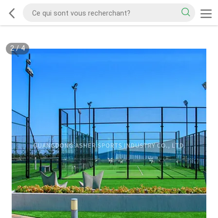
2
/
4