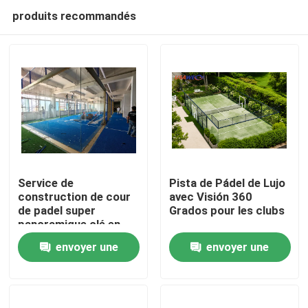
produits recommandés
Service de
Pista de Pádel de Lujo
construction de cour
avec Visión 360
de padel super
Grados pour les clubs
Accueil
panoramique clé en
main
envoyer une
envoyer une
Produits
demande
demande
Vidéos