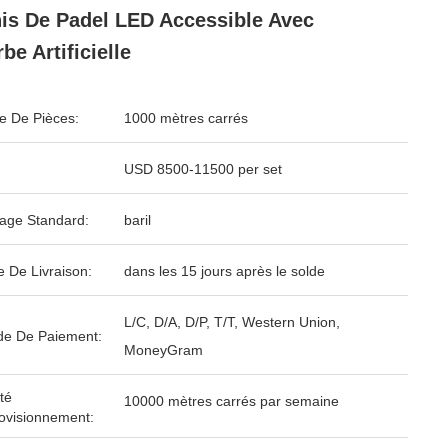
is De Padel LED Accessible Avec
be Artificielle
 De Pièces:
1000 mètres carrés
USD 8500-11500 per set
age Standard:
baril
e De Livraison:
dans les 15 jours après le solde
L/C, D/A, D/P, T/T, Western Union,
e De Paiement:
MoneyGram
té
10000 mètres carrés par semaine
ovisionnement: