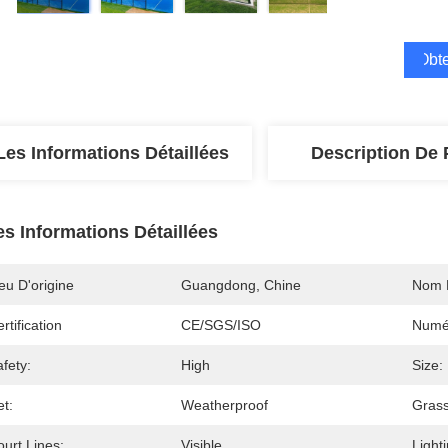
Obte
Les Informations Détaillées
Description De 
es Informations Détaillées
eu D'origine
Guangdong, Chine
Nom 
rtification
CE/SGS/ISO
Numé
fety:
High
Size:
t:
Weatherproof
Grass
urt Lines:
Visible
Lighti