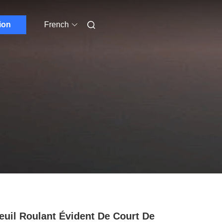
ion
French
euil Roulant Évident De Court De