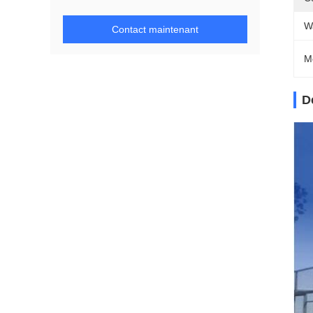
W
Contact maintenant
M
D