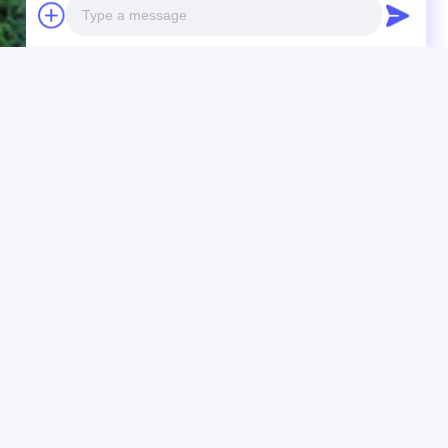
Photo
Video Call
Audio Call