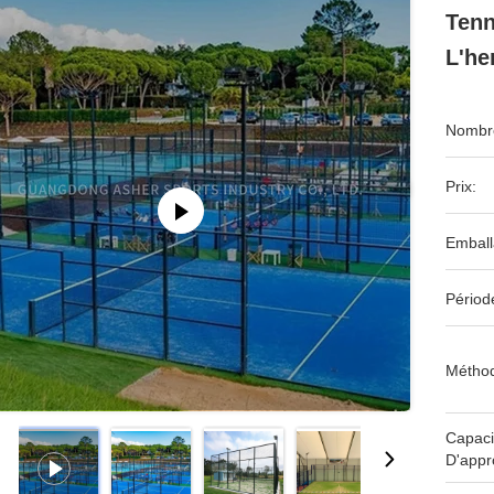
Tenn
L'her
Nombre
Prix:
Emball
Périod
Méthod
Capaci
D'appr