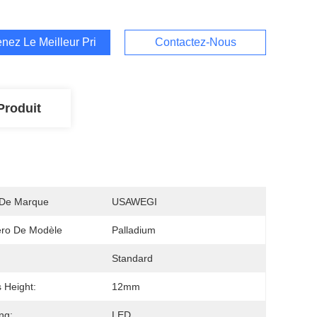
nez Le Meilleur Prix
Contactez-Nous
Produit
De Marque
USAWEGI
ro De Modèle
Palladium
Standard
 Height:
12mm
ng:
LED