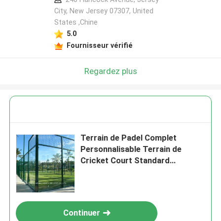
City, New Jersey 07307, United
States ,Chine
5.0
Fournisseur vérifié
Regardez plus
Terrain de Padel Complet
Personnalisable Terrain de
Cricket Court Standard
Extérieur et Intérieur Terrain de
Padel en Gazon Synthétique
Résistant aux Intempéries
Terrain de Tennis
Continuer