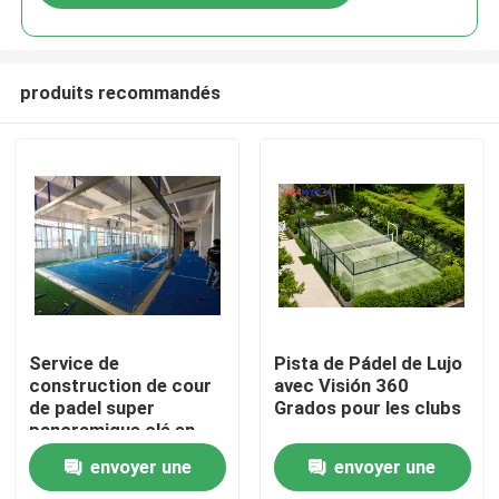
produits recommandés
Accueil
Service de
Pista de Pádel de Lujo
construction de cour
avec Visión 360
de padel super
Grados pour les clubs
Produits
panoramique clé en
main
envoyer une
envoyer une
Vidéos