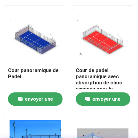
demande
demande
À propos de nous
Visite de l'usine
Contrôle de qualité
Cour panoramique de
Cour de padel
Nous contacter
Padel
panoramique avec
absorption de choc
avancée pour la
sécurité des joueurs
Nouvelles
envoyer une
envoyer une
demande
demande
Cas
Demander un devis