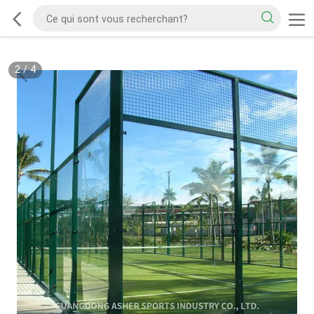
2
/
4