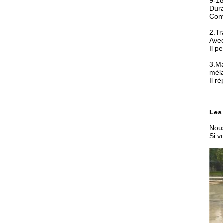
9-1
Dura
Conv
2.
Tr
Avec
Il p
3.
Ma
méla
Il r
Les 
Nous
Si v