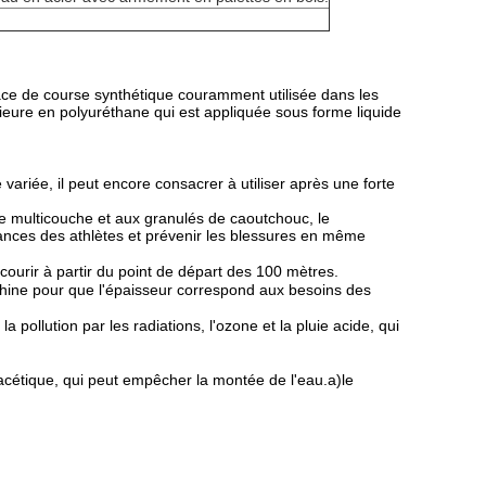
ace de course synthétique couramment utilisée dans les
rieure en polyuréthane qui est appliquée sous forme liquide
variée, il peut encore consacrer à utiliser après une forte
e multicouche et aux granulés de caoutchouc, le
rmances des athlètes et prévenir les blessures en même
ourir à partir du point de départ des 100 mètres.
hine pour que l'épaisseur correspond aux besoins des
la pollution par les radiations, l'ozone et la pluie acide, qui
e acétique, qui peut empêcher la montée de l'eau.
a)
le