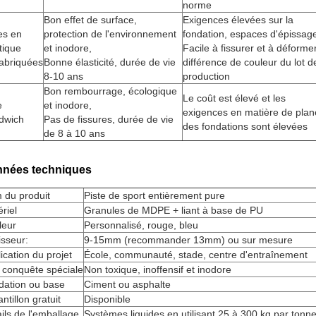
norme
Bon effet de surface,
Exigences élevées sur la
es en
protection de l'environnement
fondation, espaces d'épissag
tique
et inodore,
Facile à fissurer et à déformer
fabriquées
Bonne élasticité, durée de vie
différence de couleur du lot d
8-10 ans
production
Bon rembourrage, écologique
Le coût est élevé et les
e
et inodore,
exigences en matière de plan
dwich
Pas de fissures, durée de vie
des fondations sont élevées
de 8 à 10 ans
nées techniques
 du produit
Piste de sport entièrement pure
riel
Granules de MDPE + liant à base de PU
leur
Personnalisé, rouge, bleu
sseur:
9-15mm (recommander 13mm) ou sur mesure
ication du projet
École, communauté, stade, centre d'entraînement
 conquête spéciale
Non toxique, inoffensif et inodore
dation ou base
Ciment ou asphalte
ntillon gratuit
Disponible
ils de l'emballage
Systèmes liquides en utilisant 25 à 300 kg par tonn