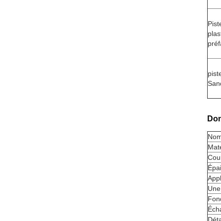
Pist
plas
pré
pist
San
Don
Nom
Maté
Cou
Épai
Appl
Une
Fon
Écha
Déta