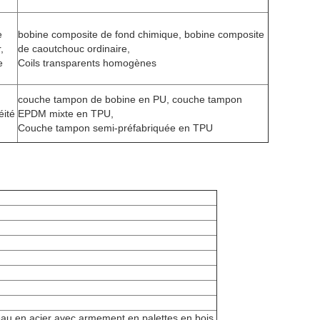
e
bobine composite de fond chimique, bobine composite
,
de caoutchouc ordinaire,
e
Coils transparents homogènes
couche tampon de bobine en PU, couche tampon
éité
EPDM mixte en TPU,
Couche tampon semi-préfabriquée en TPU
eau en acier avec armement en palettes en bois.