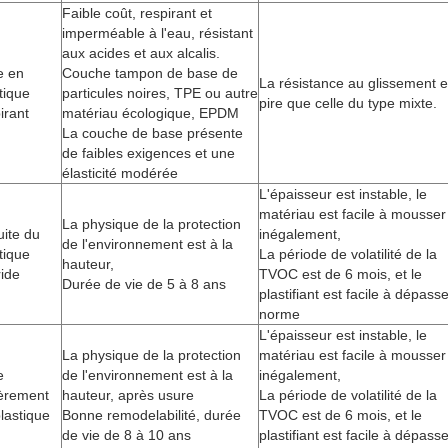
Faible coût, respirant et
imperméable à l'eau, résistant
aux acides et aux alcalis.
e en
Couche tampon de base de
La résistance au glissement e
tique
particules noires, TPE ou autre
pire que celle du type mixte.
irant
matériau écologique, EPDM
La couche de base présente
de faibles exigences et une
élasticité modérée
L'épaisseur est instable, le
matériau est facile à mousser
La physique de la protection
uite du
inégalement,
de l'environnement est à la
tique
La période de volatilité de la
hauteur,
ide
TVOC est de 6 mois, et le
Durée de vie de 5 à 8 ans
plastifiant est facile à dépasse
norme
L'épaisseur est instable, le
La physique de la protection
matériau est facile à mousser
e
de l'environnement est à la
inégalement,
ièrement
hauteur, après usure
La période de volatilité de la
lastique
Bonne remodelabilité, durée
TVOC est de 6 mois, et le
de vie de 8 à 10 ans
plastifiant est facile à dépasse