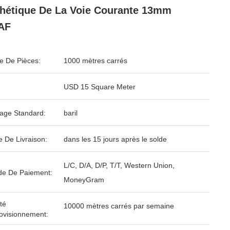
hétique De La Voie Courante 13mm
AF
 De Pièces:
1000 mètres carrés
USD 15 Square Meter
age Standard:
baril
e De Livraison:
dans les 15 jours après le solde
L/C, D/A, D/P, T/T, Western Union,
e De Paiement:
MoneyGram
té
10000 mètres carrés par semaine
ovisionnement: