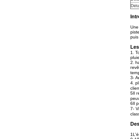
Déta
Int
Une 
pist
puis
Les
1. T
plui
2. h
revê
tem
3- A
4. p
clien
5Il 
peuv
6Il 
7- V
clas
Des
1L'é