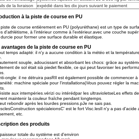
ils de la livraison
expédié dans les dix jours suivant le paiement
roduction à la piste de course en PU
piste de course entièrement en PU (polyuréthane) est un type de surf
es d'athlétisme, à l'intérieur comme à l'extérieur.avec une couche supé
 durcie pour former une surface durable et élastique.
 avantages de la piste de course en PU
out temps adapté: il n'y a aucune condition à la météo et la température 
e.
autement souple, adoucissant et absorbant les chocs: grâce au systèm
tement de sol était si
à pied
et flexible, ce qui peut favoriser les perfo
ps.
nti-ongle: il ne détruira pas
R
Il est également possible de commencer à c
lanéité: machine spéciale pour l'installation
a)
Vous pouvez régler la mac
ts.
résiste aux intempéries.
v
érizi ou intéré
d
par les ultraviolets
e
Les effets de 
ent maintenir la couleur fraîche pendant longtemps.
peut rebondir après les lourdes pressions.
p
Je ne sais pas.
isc
les
Construction spéciale
ions
C' est le fort Visc.
les
Il n'y a pas d'acid
sement, etc.
cription des produits
paisseur totale du système est d'environ