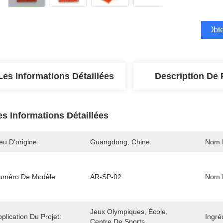
Obte
Les Informations Détaillées
Description De 
es Informations Détaillées
eu D'origine
Guangdong, Chine
Nom 
uméro De Modèle
AR-SP-02
Nom D
Jeux Olympiques, École, 
plication Du Projet:
Ingré
Centre De Sports