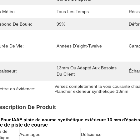
a Météo.:
Tous Les Temps
Résis
ebond De Boule:
99%
Défor
urée De Vie:
Années D'eight-Twelve
Carac
13mm Ou Adapté Aux Besoins 
paisseur:
Échan
Du Client
Versez complètement la voie courante d'iaa
ettre en évidence:
Plancher extérieur synthétique 13mm
escription De Produit
 Pour IAAF piste de course synthétique extérieure 13 mm d'épaisse
e de piste de course
e de
Avantages
Déficience
tique