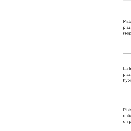
Pist
plas
resp
La f
plas
hybr
Pist
ent
en p