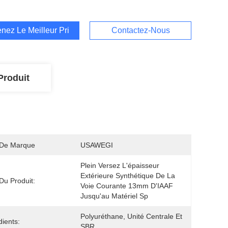
nez Le Meilleur Prix
Contactez-Nous
Produit
De Marque
USAWEGI
Plein Versez L'épaisseur 
Extérieure Synthétique De La 
u Produit:
Voie Courante 13mm D'IAAF 
Jusqu'au Matériel Sp
Polyuréthane, Unité Centrale Et 
dients:
SBR