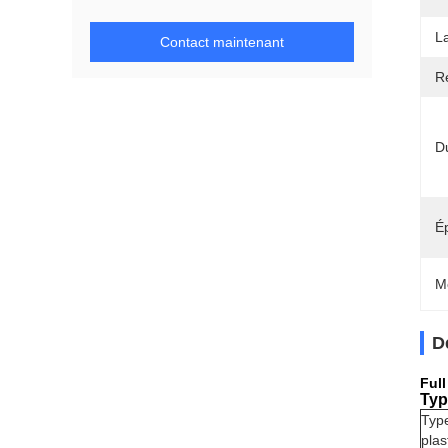
L
Contact maintenant
R
D
É
M
D
Full
Typ
Typ
plas