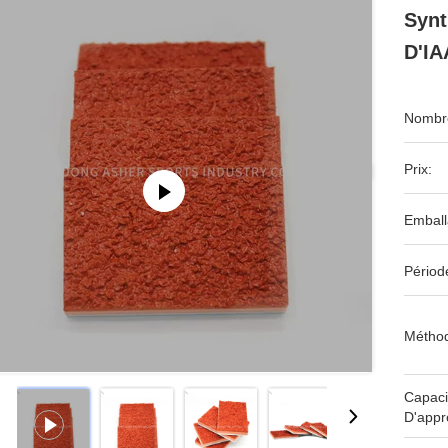
Synt
D'IA
Nombre
Prix:
Emball
Périod
Méthod
Capaci
D'appr