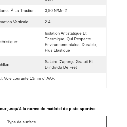
tance À La Traction:
0,90 N/mm2
mation Verticale:
2.4
Isolation Antistatique Et 
Thermique, Qui Respecte 
téristique:
Environnementales, Durable, 
Plus Élastique
Salaire D'aperçu Gratuit Et 
tillon:
D'individu De Fret
f
, 
Voie courante 13mm d'IAAF
, 
ur jusqu'à la norme de matériel de piste sportive
Type de surface