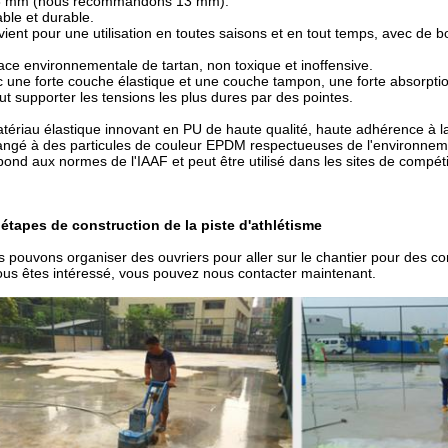
8 mm (nous recommandons 13 mm).
ble et durable.
ient pour une utilisation en toutes saisons et en tout temps, avec de
ace environnementale de tartan, non toxique et inoffensive.
 une forte couche élastique et une couche tampon, une forte absorption
eut supporter les tensions les plus dures par des pointes.
tériau élastique innovant en PU de haute qualité, haute adhérence à la
ngé à des particules de couleur EPDM respectueuses de l'environnem
épond aux normes de l'IAAF et peut être utilisé dans les sites de compéti
étapes de construction de la piste d'athlétisme
 pouvons organiser des ouvriers pour aller sur le chantier pour des con
ous êtes intéressé, vous pouvez nous contacter maintenant.