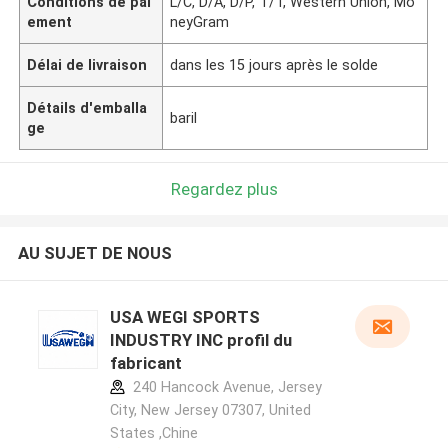
Conditions de pai
L/C, D/A, D/P, T/T, Western Union, Mo
ement
neyGram
Délai de livraison
dans les 15 jours après le solde
Détails d'emballa
baril
ge
Regardez plus
AU SUJET DE NOUS
USA WEGI SPORTS
INDUSTRY INC profil du
fabricant
240 Hancock Avenue, Jersey
City, New Jersey 07307, United
States ,Chine