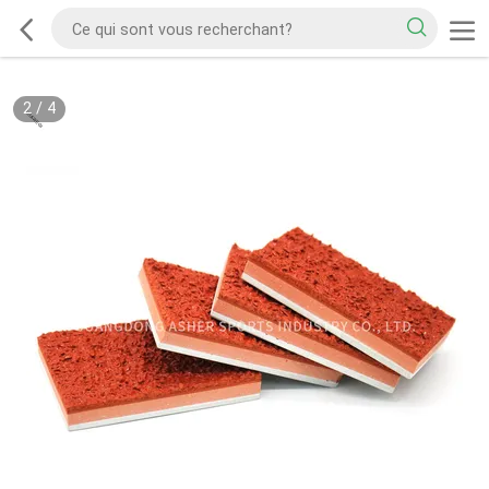
2
/
4