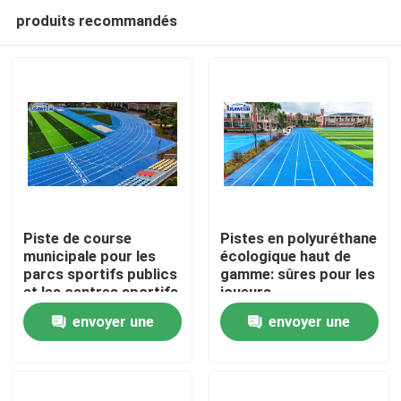
produits recommandés
Piste de course
Pistes en polyuréthane
municipale pour les
écologique haut de
parcs sportifs publics
gamme: sûres pour les
Accueil
et les centres sportifs
joueurs,
respectueuses de la
envoyer une
envoyer une
terre
Produits
demande
demande
Vidéos