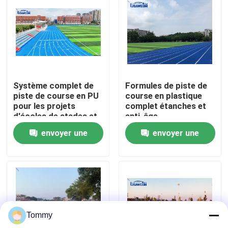
À propos de nous
Visite de l'usine
Système complet de
Formules de piste de
Contrôle de qualité
piste de course en PU
course en plastique
pour les projets
complet étanches et
d'écoles de stades et
anti-âge
Nous contacter
d'installations
envoyer une
envoyer une
sportives
demande
demande
Nouvelles
Cas
Tommy
Demander un devis