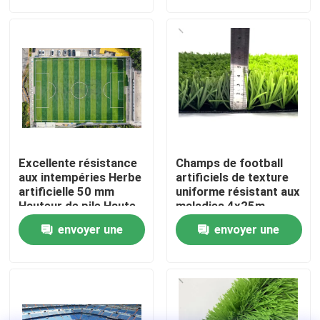
demande
demande
À propos de nous
Visite de l'usine
Contrôle de qualité
Excellente résistance
Champs de football
Nous contacter
aux intempéries Herbe
artificiels de texture
artificielle 50 mm
uniforme résistant aux
Hauteur de pile Haute
maladies 4x25m
souplesse
Nouvelles
envoyer une
envoyer une
demande
demande
Cas
Demander un devis