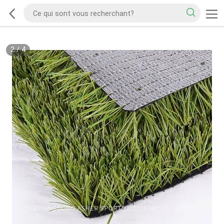
2
/
4