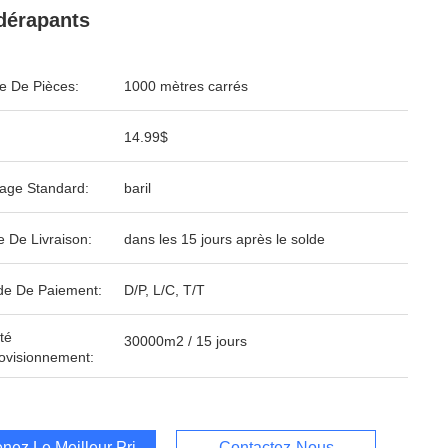
dérapants
 De Pièces:
1000 mètres carrés
14.99$
age Standard:
baril
e De Livraison:
dans les 15 jours après le solde
e De Paiement:
D/P, L/C, T/T
té
30000m2 / 15 jours
ovisionnement:
nez Le Meilleur Prix
Contactez-Nous