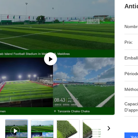
Anti
Nombre
Prix:
Emball
Périod
Méthod
Capaci
D'appr
Obte