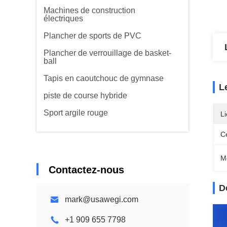
Machines de construction
électriques
Plancher de sports de PVC
Plancher de verrouillage de basket-
ball
Tapis en caoutchouc de gymnase
L
piste de course hybride
Sport argile rouge
Li
Ce
M
Contactez-nous
D
mark@usawegi.com
+1 909 655 7798