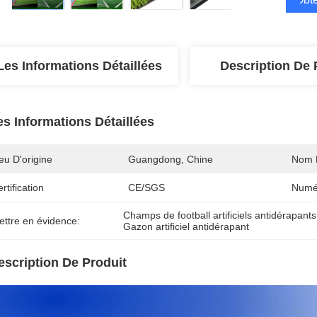
Les Informations Détaillées
Description De 
es Informations Détaillées
eu D'origine
Guangdong, Chine
Nom 
rtification
CE/SGS
Numé
Champs de football artificiels antidérapants
ettre en évidence:
Gazon artificiel antidérapant
escription De Produit