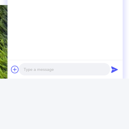
Photo
Video Call
Audio Call