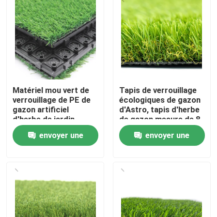
Matériel mou vert de
Tapis de verrouillage
verrouillage de PE de
écologiques de gazon
gazon artificiel
d'Astro, tapis d'herbe
d'herbe de jardin
de gazon mesure de 8
pouces
envoyer une
envoyer une
Accueil
demande
demande
Produits
Vidéos