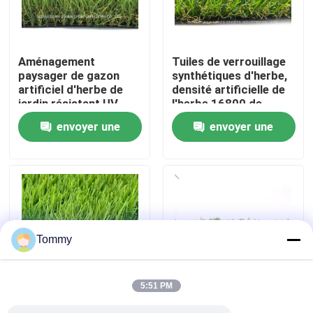
À propos de nous
Aménagement
Tuiles de verrouillage
paysager de gazon
synthétiques d'herbe,
Visite de l'usine
artificiel d'herbe de
densité artificielle de
jardin résistant UV
l'herbe 16800 de
extérieur de Sythetic
polyéthylène
envoyer une
envoyer une
Contrôle de qualité
demande
demande
Nous contacter
Nouvelles
Tommy
Cas
5:51 PM
Demander un devis
Gazon synthétique de
Aménagement de