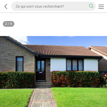
2
/
6