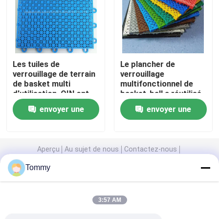
Voie courante en caoutchouc d'EPDM
Voie courante de système de sandwich
Les tuiles de
Le plancher de
verrouillage de terrain
verrouillage
de basket multi
multifonctionnel de
Voie courante préfabriquée
d'utilisation, OIN ont
basket-ball a réutilisé
certifié pp couvre de
le type de tuiles de pp
envoyer une
envoyer une
tuiles parqueter
Piste de course en polyuréthane
demande
demande
Terrains de football artificiels
Aperçu
Au sujet de nous
Contactez-nous
Desktop Site
Tommy
Carte du site
Cour de padel
Politique en matière de protection de la vie privée
3:57 AM
Piste de course poreuse