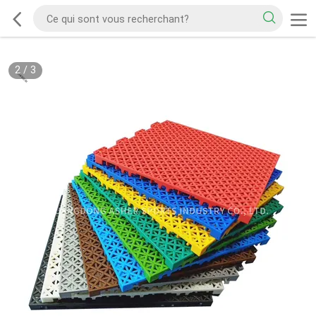
2
/
3