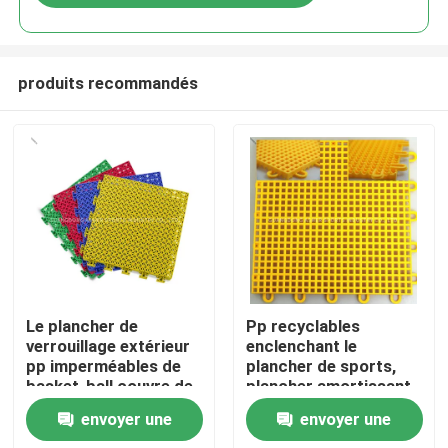
produits recommandés
Accueil
Le plancher de
Pp recyclables
verrouillage extérieur
enclenchant le
pp imperméables de
plancher de sports,
Produits
basket-ball couvre de
plancher amortissant
tuiles parqueter de
de cour de sport
envoyer une
envoyer une
sports
Vidéos