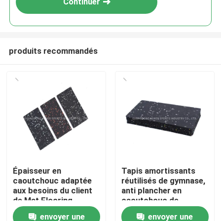
Continuer
produits recommandés
Accueil
Épaisseur en
Tapis amortissants
caoutchouc adaptée
réutilisés de gymnase,
Produits
aux besoins du client
anti plancher en
de Mat Flooring
caoutchouc de
Smooth Surface
gymnase du
envoyer une
envoyer une
Vidéos
40mm de gymnase
glissement 15mm