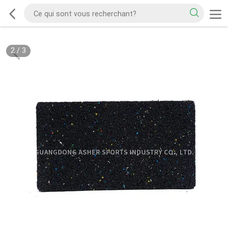
2
/
3