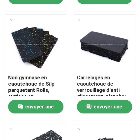
demande
demande
À propos de nous
Visite de l'usine
Contrôle de qualité
Nous contacter
Non gymnase en
Carrelages en
caoutchouc de Silp
caoutchouc de
parquetant Rolls,
verrouillage d'anti
surface en
glissement, plancher
Nouvelles
caoutchouc favorable
20mm en caoutchouc
envoyer une
envoyer une
à l'environnement
à haute densité de
d'Epdm
gymnase
Cas
demande
demande
Demander un devis