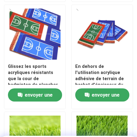
demande
demande
Glissez les sports
En dehors de
acryliques résistants
l'utilisation acrylique
que la cour de
adhésive de terrain de
badminton de plancher
basket d'épaisseur du
emploient favorable à
plancher 6mm de sports
envoyer une
envoyer une
l'environnement
demande
demande